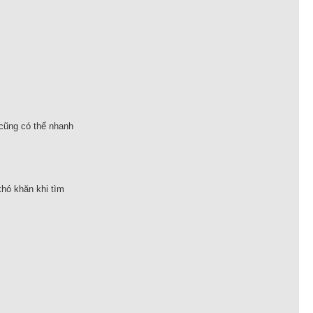
cũng có thể nhanh
khó khăn khi tìm