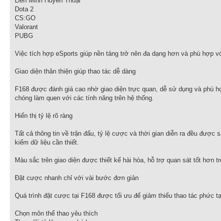
Liên Minh Huyền Thoại
Dota 2
CS:GO
Valorant
PUBG
Việc tích hợp eSports giúp nền tảng trở nên đa dạng hơn và phù hợp với
Giao diện thân thiện giúp thao tác dễ dàng
F168 được đánh giá cao nhờ giao diện trực quan, dễ sử dụng và phù h
chóng làm quen với các tính năng trên hệ thống.
Hiển thị tỷ lệ rõ ràng
Tất cả thông tin về trận đấu, tỷ lệ cược và thời gian diễn ra đều đượ
kiếm dữ liệu cần thiết.
Màu sắc trên giao diện được thiết kế hài hòa, hỗ trợ quan sát tốt hơn tr
Đặt cược nhanh chỉ với vài bước đơn giản
Quá trình đặt cược tại F168 được tối ưu để giảm thiểu thao tác phức t
Chọn môn thể thao yêu thích