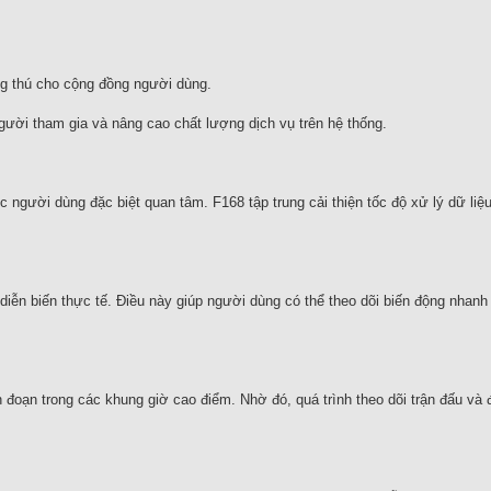
ứng thú cho cộng đồng người dùng.
gười tham gia và nâng cao chất lượng dịch vụ trên hệ thống.
ợc người dùng đặc biệt quan tâm. F168 tập trung cải thiện tốc độ xử lý dữ li
 diễn biến thực tế. Điều này giúp người dùng có thể theo dõi biến động nhan
n đoạn trong các khung giờ cao điểm. Nhờ đó, quá trình theo dõi trận đấu và 