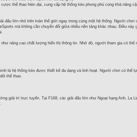
cược thể thao hiện đại, cung cấp hệ thống kèo phong phú cùng khả năng cập
i đấu lớn nhỏ trên toàn thế giới ngay trong cùng một hệ thống. Người chơi 
ả eSports mà không cần chuyển đổi giữa nhiều nền tảng khác nhau. Điều này g
i.
ng như nâng cao chất lượng hiển thị thông tin. Nhờ đó, người tham gia có th
nh là hệ thống kèo được thiết kế đa dạng và linh hoạt. Người chơi có thể lự
õi thể thao.
ng giải trí trực tuyến. Tại F168, các giải đấu lớn như Ngoại hạng Anh, La Li
.