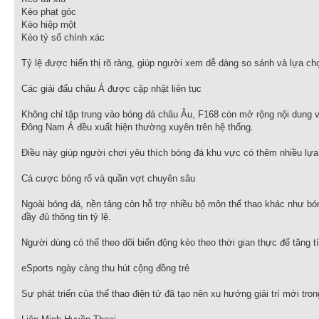
Kèo phạt góc
Kèo hiệp một
Kèo tỷ số chính xác
Tỷ lệ được hiển thị rõ ràng, giúp người xem dễ dàng so sánh và lựa ch
Các giải đấu châu Á được cập nhật liên tục
Không chỉ tập trung vào bóng đá châu Âu, F168 còn mở rộng nội dung v
Đông Nam Á đều xuất hiện thường xuyên trên hệ thống.
Điều này giúp người chơi yêu thích bóng đá khu vực có thêm nhiều lựa 
Cá cược bóng rổ và quần vợt chuyên sâu
Ngoài bóng đá, nền tảng còn hỗ trợ nhiều bộ môn thể thao khác như b
đầy đủ thông tin tỷ lệ.
Người dùng có thể theo dõi biến động kèo theo thời gian thực để tăng tí
eSports ngày càng thu hút cộng đồng trẻ
Sự phát triển của thể thao điện tử đã tạo nên xu hướng giải trí mới tr