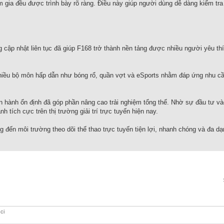
am gia đều được trình bày rõ ràng. Điều này giúp người dùng dễ dàng kiểm tra
g cập nhật liên tục đã giúp F168 trở thành nền tảng được nhiều người yêu th
hiều bộ môn hấp dẫn như bóng rổ, quần vợt và eSports nhằm đáp ứng nhu cầu
 hành ổn định đã góp phần nâng cao trải nghiệm tổng thể. Nhờ sự đầu tư và
 tích cực trên thị trường giải trí trực tuyến hiện nay.
 đến môi trường theo dõi thể thao trực tuyến tiện lợi, nhanh chóng và đa dạ
ci