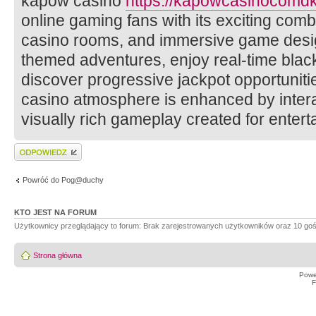
kapow casino
https://kapowcasinocomdk
online gaming fans with its exciting comb
casino rooms, and immersive game desig
themed adventures, enjoy real-time blac
discover progressive jackpot opportuniti
casino atmosphere is enhanced by intera
visually rich gameplay created for entert
Wyślij odpowiedź
Powróć do Pog@duchy
KTO JEST NA FORUM
Użytkownicy przeglądający to forum: Brak zarejestrowanych użytkowników oraz 10 goś
Strona główna
Powe
F