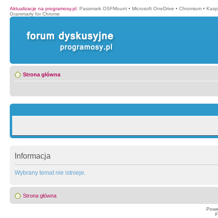
Aktualizacje na programosy.pl
:
Passmark OSFMount
•
Microsoft OneDrive
•
Chromium
•
Kasp
Grammarly for Chrome
Strona główna
Informacja
Wybrany temat nie istnieje.
Strona główna
Powe
F