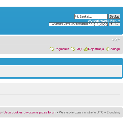
Wyszukiwarka Forum
Regulamin
FAQ
Rejestracja
Zaloguj
a
•
Usuń cookies utworzone przez forum
• Wszystkie czasy w strefie UTC + 2 godziny