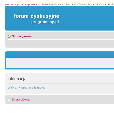
Aktualizacje na programosy.pl
:
SUPERAntiSpyware Free
•
MailWasher Pro
•
GS-Calc
•
GS-B
Strona główna
Informacja
Wybrany temat nie istnieje.
Strona główna