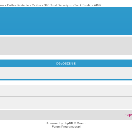
ase
•
Calibre Portable
•
Calibre
•
360 Total Security
•
n-Track Studio
•
AIMP
OGŁOSZENIE:
Ekip
Powered by
phpBB
© Group
Forum Programosy.pl