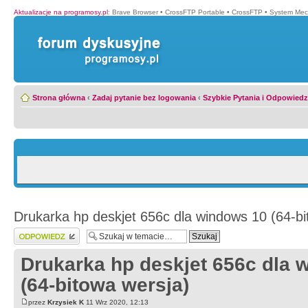
Aktualizacje na programosy.pl
:
Brave Browser
•
CrossFTP Portable
•
CrossFTP
•
System Mec
Strona główna
‹
Zadaj pytanie bez logowania
‹
Szybkie Pytania i Odpowiedz
Drukarka hp deskjet 656c dla windows 10 (64-bi
Wyślij odpowiedź
Drukarka hp deskjet 656c dla 
(64-bitowa wersja)
przez
Krzysiek K
11 Wrz 2020, 12:13