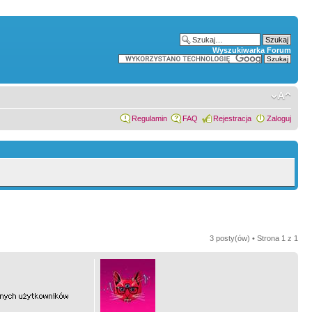
Wyszukiwarka Forum
Regulamin
FAQ
Rejestracja
Zaloguj
3 posty(ów) • Strona
1
z
1