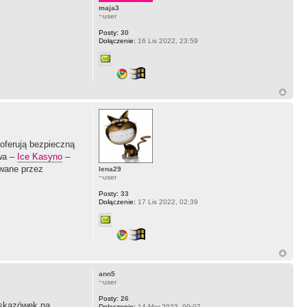
maja3
~user
Posty:
30
Dołączenie:
16 Lis 2022, 23:59
 oferują bezpieczną
owa –
Ice Kasyno
–
owane przez
lena29
~user
Posty:
33
Dołączenie:
17 Lis 2022, 02:39
ann5
~user
Posty:
26
wskazówek na
Dołączenie:
14 Mar 2023, 00:07