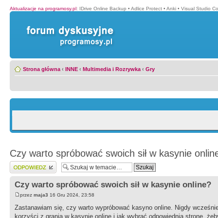
Aktualizacje na programosy.pl
:
IDrive Online Backup
•
Adlice Protect
•
Anki
•
Visual Studio C
Strona główna
‹
INNE
‹
Multimedia i Rozrywka
‹
Gry
Czy warto spróbować swoich sił w kasynie onlin
Wyślij odpowiedź
Czy warto spróbować swoich sił w kasynie online?
przez
maja3
16 Gru 2024, 23:58
Zastanawiam się, czy warto wypróbować kasyno online. Nigdy wcześniej 
korzyści z grania w kasynie online i jak wybrać odpowiednią stronę, żeb