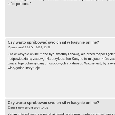
które polecasz?
Czy warto spróbować swoich sił w kasynie online?
przez
lena29
18 Gru 2024, 13:58
Gra w kasynie online może być świetną zabawą, ale przed rozpoczęciem 
i odpowiedzialną zabawę. Na przykład, Ice Kasyno to miejsce, które zap
gwarantuje ochronę danych osobowych i płatności. Ważne jest, by zawsz
wiarygodne instytucje.
Czy warto spróbować swoich sił w kasynie online?
przez
ann5
18 Gru 2024, 14:33
Zanim zdecydujesz się na jakąkolwiek platformę, warto zapoznać się z