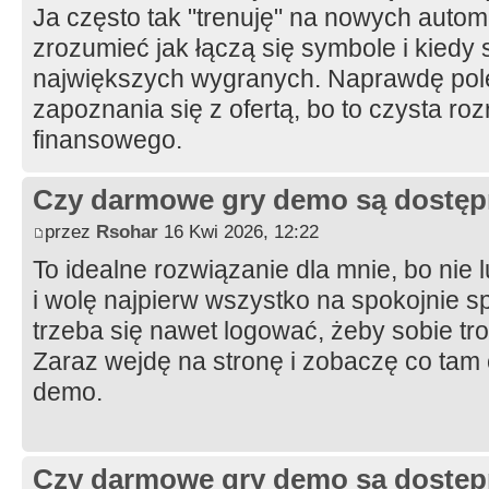
Ja często tak "trenuję" na nowych aut
zrozumieć jak łączą się symbole i kiedy
największych wygranych. Naprawdę pol
zapoznania się z ofertą, bo to czysta r
finansowego.
Czy darmowe gry demo są dostęp
przez
Rsohar
16 Kwi 2026, 12:22
To idealne rozwiązanie dla mnie, bo nie
i wolę najpierw wszystko na spokojnie s
trzeba się nawet logować, żeby sobie tr
Zaraz wejdę na stronę i zobaczę co tam
demo.
Czy darmowe gry demo są dostęp