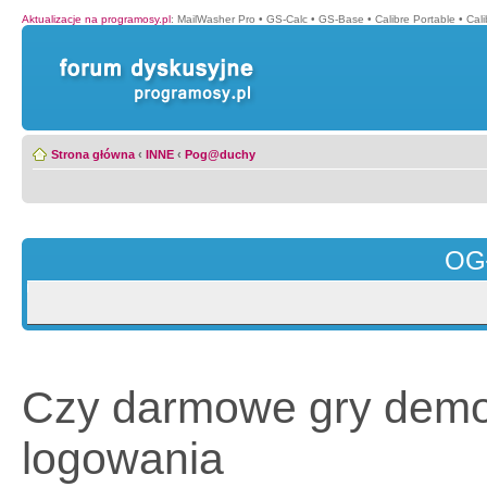
Aktualizacje na programosy.pl
:
MailWasher Pro
•
GS-Calc
•
GS-Base
•
Calibre Portable
•
Cali
Strona główna
‹
INNE
‹
Pog@duchy
OG
Czy darmowe gry demo
logowania