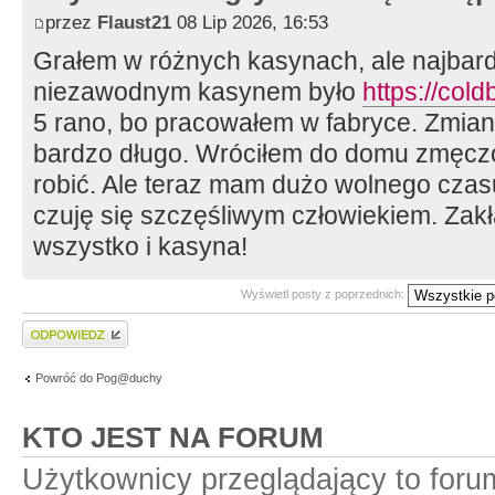
przez
Flaust21
08 Lip 2026, 16:53
Grałem w różnych kasynach, ale najbar
niezawodnym kasynem było
https://cold
5 rano, bo pracowałem w fabryce. Zmiana
bardzo długo. Wróciłem do domu zmęczony
robić. Ale teraz mam dużo wolnego czas
czuję się szczęśliwym człowiekiem. Zak
wszystko i kasyna!
Wyświetl posty z poprzednich:
Wyślij odpowiedź
Powróć do Pog@duchy
KTO JEST NA FORUM
Użytkownicy przeglądający to for