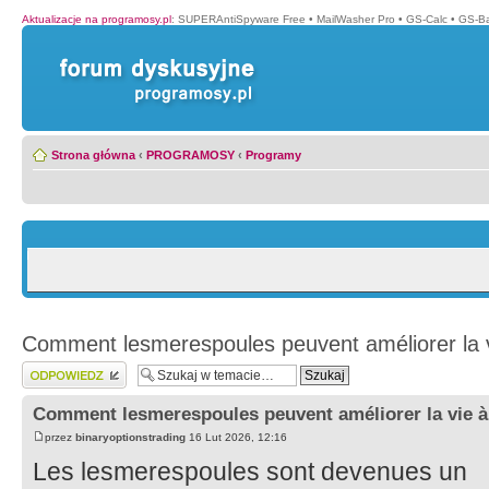
Aktualizacje na programosy.pl
:
SUPERAntiSpyware Free
•
MailWasher Pro
•
GS-Calc
•
GS-B
Strona główna
‹
PROGRAMOSY
‹
Programy
Comment lesmerespoules peuvent améliorer la v
Wyślij odpowiedź
Comment lesmerespoules peuvent améliorer la vie à
przez
binaryoptionstrading
16 Lut 2026, 12:16
Les lesmerespoules sont devenues un