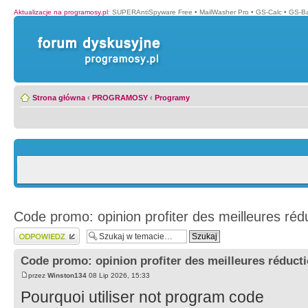
Aktualizacje na programosy.pl
:
SUPERAntiSpyware Free
•
MailWasher Pro
•
GS-Calc
•
GS-B
Strona główna
‹
PROGRAMOSY
‹
Programy
Code promo: opinion profiter des meilleures rédu
Wyślij odpowiedź
Code promo: opinion profiter des meilleures réducti
przez
Winston134
08 Lip 2026, 15:33
Pourquoi utiliser not program code