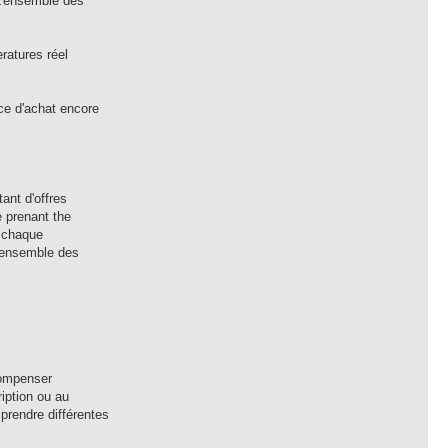
 L'ensemble des
ratures réel
nce d'achat encore
ant d'offres
e prenant the
, chaque
'ensemble des
compenser
ription ou au
prendre différentes