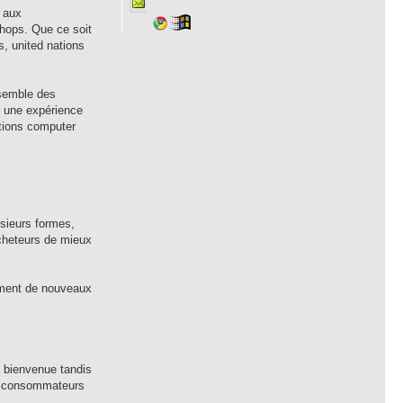
 aux
hops. Que ce soit
s, united nations
nsemble des
r une expérience
ations computer
usieurs formes,
acheteurs de mieux
ement de nouveaux
e bienvenue tandis
rs consommateurs