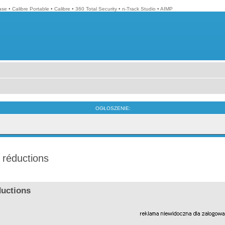
ase
•
Calibre Portable
•
Calibre
•
360 Total Security
•
n-Track Studio
•
AIMP
OGŁOSZENIE:
 réductions
ductions