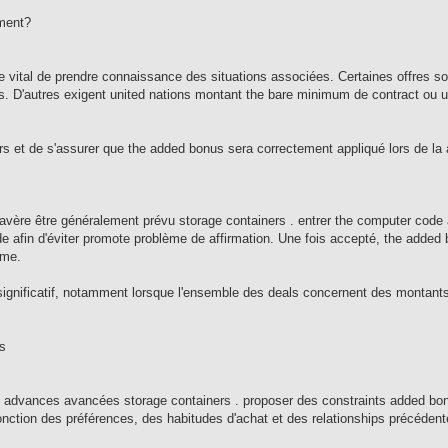
ement?
re vital de prendre connaissance des situations associées. Certaines offres so
rs. D'autres exigent united nations montant the bare minimum de contract ou u
rs et de s'assurer que the added bonus sera correctement appliqué lors de la a
'avère être généralement prévu storage containers . entrer the computer code 
de afin d'éviter promote problème de affirmation. Une fois accepté, the added
rme.
e significatif, notamment lorsque l'ensemble des deals concernent des montant
s
 advances avancées storage containers . proposer des constraints added bo
onction des préférences, des habitudes d'achat et des relationships précédentes