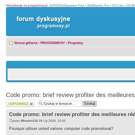
Aktualizacje na programosy.pl
:
SUPERAntiSpyware Free
•
MailWasher Pro
•
GS-Calc
•
GS-B
Strona główna
‹
PROGRAMOSY
‹
Programy
Code promo: brief review profiter des meilleures
Wyślij odpowiedź
Code promo: brief review profiter des meilleures ré
przez
Winston134
08 Lip 2026, 13:02
Pourquoi utiliser united nations computer code promotional?