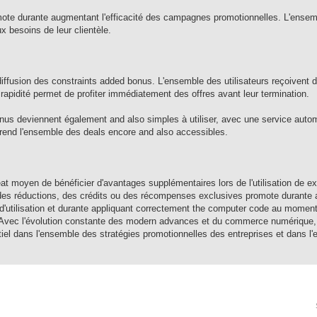
promote durante augmentant l'efficacité des campagnes promotionnelles. L'ense
 besoins de leur clientèle.
diffusion des constraints added bonus. L'ensemble des utilisateurs reçoivent
 rapidité permet de profiter immédiatement des offres avant leur termination.
nus deviennent également and also simples à utiliser, avec une service auto
et rend l'ensemble des deals encore and also accessibles.
t moyen de bénéficier d'avantages supplémentaires lors de l'utilisation de ex
enir des réductions, des crédits ou des récompenses exclusives promote durante 
ns d'utilisation et durante appliquant correctement the computer code au moment
. Avec l'évolution constante des modern advances et du commerce numérique,
tiel dans l'ensemble des stratégies promotionnelles des entreprises et dans l