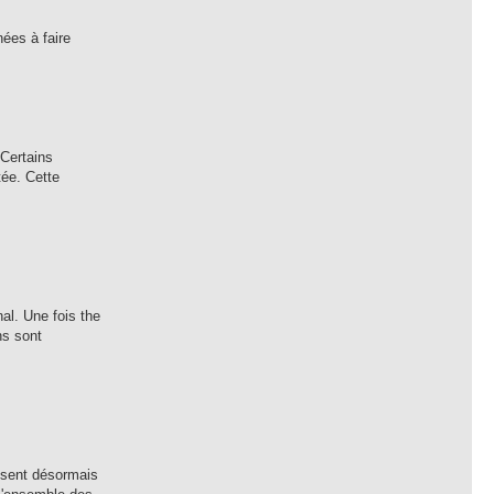
ées à faire
 Certains
tée. Cette
al. Une fois the
ns sont
isent désormais