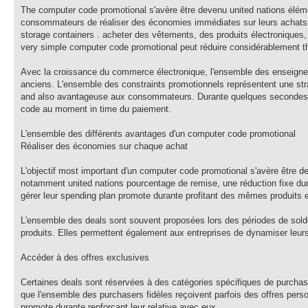
The computer code promotional s'avère être devenu united nations élém
consommateurs de réaliser des économies immédiates sur leurs achats p
storage containers . acheter des vêtements, des produits électroniques,
very simple computer code promotional peut réduire considérablement 
Avec la croissance du commerce électronique, l'ensemble des enseignes
anciens. L'ensemble des constraints promotionnels représentent une stra
and also avantageuse aux consommateurs. Durante quelques secondes, il 
code au moment in time du paiement.
L'ensemble des différents avantages d'un computer code promotional
Réaliser des économies sur chaque achat
L'objectif most important d'un computer code promotional s'avère être d
notamment united nations pourcentage de remise, une réduction fixe du
gérer leur spending plan promote durante profitant des mêmes produits e
L'ensemble des deals sont souvent proposées lors des périodes de sol
produits. Elles permettent également aux entreprises de dynamiser leur
Accéder à des offres exclusives
Certaines deals sont réservées à des catégories spécifiques de purchas
que l'ensemble des purchasers fidèles reçoivent parfois des offres per
promote durante renforçant leur relative avec eux.