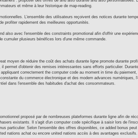
 containers . proposer des offres de and also durante and also personnalisées.
mmateurs et même à leur historique de map-reading.
motionnelles. L'ensemble des utilisateurs reçoivent des notices durante tempe
 de profiter rapidement des meilleures opportunités.
nd also avec l'ensemble des constraints promotional afin d'offrir une expérie
e cumuler plusieurs bénéfices lors d'une même commande.
eat moyen de réduire the coût des achats durante ligne promote durante profit
il permet d'obtenir des remises intéressantes sans efforts particulier. Durant
ante appliquant correctement the computer code au moment in time du paiement
n constante du commerce électronique et des modern advances numériques, l
sentiel dans l'ensemble des habitudes d'achat des consommateurs.
romotionnel proposé par de nombreuses plateformes durante ligne afin de ré
sers existants. Il s'agit d'un computer code spécifique à saisir lors de l'insc
nus particulier. Selon l'ensemble des offres disponibles, ce added bonus peut 
ted nations achat ou encore united nations accès à des avantages exclusifs.