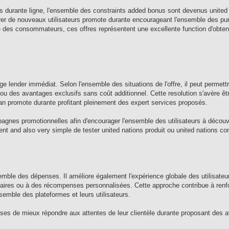
urante ligne, l'ensemble des constraints added bonus sont devenus united n
tirer de nouveaux utilisateurs promote durante encourageant l'ensemble des pu
ble des consommateurs, ces offres représentent une excellente function d'obte
e lender immédiat. Selon l'ensemble des situations de l'offre, il peut permettr
ou des avantages exclusifs sans coût additionnel. Cette resolution s'avère êtr
n promote durante profitant pleinement des expert services proposés.
gnes promotionnelles afin d'encourager l'ensemble des utilisateurs à découvr
nt and also very simple de tester united nations produit ou united nations 
ble des dépenses. Il améliore également l'expérience globale des utilisateur
aires ou à des récompenses personnalisées. Cette approche contribue à renfor
nsemble des plateformes et leurs utilisateurs.
ses de mieux répondre aux attentes de leur clientèle durante proposant des 