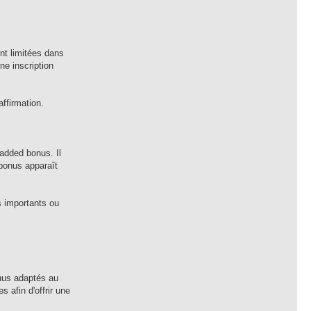
nt limitées dans
ne inscription
ffirmation.
added bonus. Il
 bonus apparaît
s importants ou
nus adaptés au
 afin d'offrir une