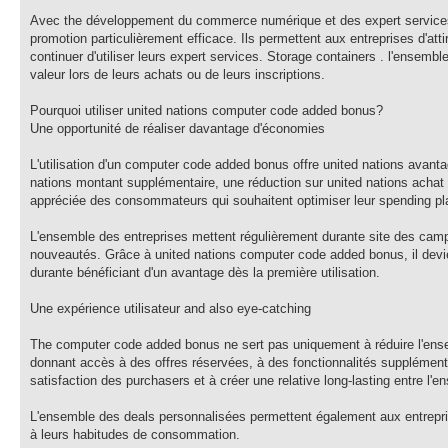
Avec the développement du commerce numérique et des expert services d
promotion particulièrement efficace. Ils permettent aux entreprises d'at
continuer d'utiliser leurs expert services. Storage containers . l'ensem
valeur lors de leurs achats ou de leurs inscriptions.
Pourquoi utiliser united nations computer code added bonus?
Une opportunité de réaliser davantage d'économies
L'utilisation d'un computer code added bonus offre united nations avantag
nations montant supplémentaire, une réduction sur united nations achat 
appréciée des consommateurs qui souhaitent optimiser leur spending pla
L'ensemble des entreprises mettent régulièrement durante site des campa
nouveautés. Grâce à united nations computer code added bonus, il devie
durante bénéficiant d'un avantage dès la première utilisation.
Une expérience utilisateur and also eye-catching
The computer code added bonus ne sert pas uniquement à réduire l'ensem
donnant accès à des offres réservées, à des fonctionnalités supplément
satisfaction des purchasers et à créer une relative long-lasting entre l'e
L'ensemble des deals personnalisées permettent également aux entrepri
à leurs habitudes de consommation.