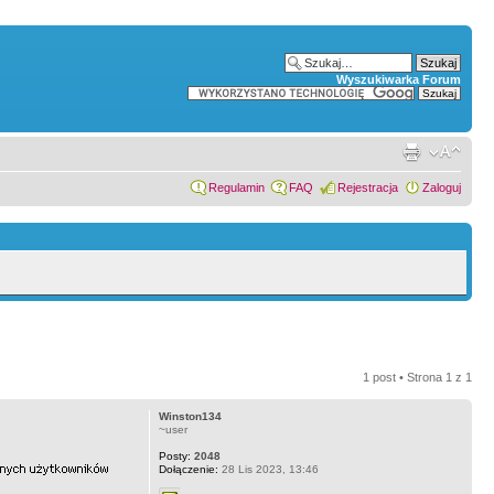
Wyszukiwarka Forum
Regulamin
FAQ
Rejestracja
Zaloguj
1 post • Strona
1
z
1
Winston134
~user
Posty:
2048
Dołączenie:
28 Lis 2023, 13:46