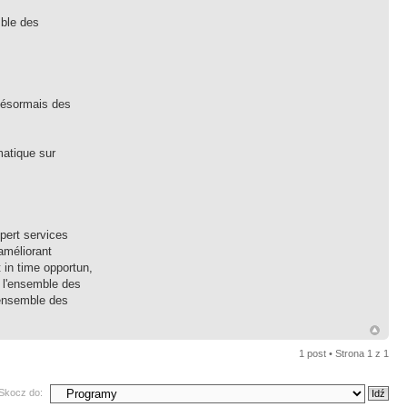
mble des
 désormais des
matique sur
pert services
améliorant
 in time opportun,
 l'ensemble des
'ensemble des
1 post • Strona
1
z
1
Skocz do: