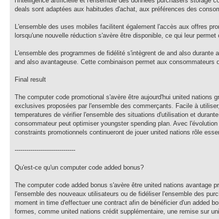
l'intelligence artificielle et l'ensemble des données purchasers storage
deals sont adaptées aux habitudes d'achat, aux préférences des conso
L'ensemble des uses mobiles facilitent également l'accès aux offres pro
lorsqu'une nouvelle réduction s'avère être disponible, ce qui leur permet
L'ensemble des programmes de fidélité s'intègrent de and also durante a
and also avantageuse. Cette combinaison permet aux consommateurs d
Final result
The computer code promotional s'avère être aujourd'hui united nations gr
exclusives proposées par l'ensemble des commerçants. Facile à utiliser, 
temperatures de vérifier l'ensemble des situations d'utilisation et dur
consommateur peut optimiser youngster spending plan. Avec l'évolutio
constraints promotionnels continueront de jouer united nations rôle es
-------------------------------
Qu'est-ce qu'un computer code added bonus?
The computer code added bonus s'avère être united nations avantage p
l'ensemble des nouveaux utilisateurs ou de fidéliser l'ensemble des purcha
moment in time d'effectuer une contract afin de bénéficier d'un added bo
formes, comme united nations crédit supplémentaire, une remise sur uni