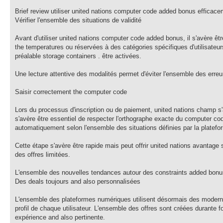
Brief review utiliser united nations computer code added bonus efficac
Vérifier l'ensemble des situations de validité
Avant d'utiliser united nations computer code added bonus, il s'avère êt
the temperatures ou réservées à des catégories spécifiques d'utilisateu
préalable storage containers . être activées.
Une lecture attentive des modalités permet d'éviter l'ensemble des erreu
Saisir correctement the computer code
Lors du processus d'inscription ou de paiement, united nations champ s
s'avère être essentiel de respecter l'orthographe exacte du computer co
automatiquement selon l'ensemble des situations définies par la platefo
Cette étape s'avère être rapide mais peut offrir united nations avantag
des offres limitées.
L'ensemble des nouvelles tendances autour des constraints added bonu
Des deals toujours and also personnalisées
L'ensemble des plateformes numériques utilisent désormais des modern
profil de chaque utilisateur. L'ensemble des offres sont créées durante f
expérience and also pertinente.