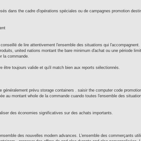
sés dans the cadre d'opérations spéciales ou de campagnes promotion destin
ent
e conseillé de lire attentivement l'ensemble des situations qui l'accompagnent.
produits, united nations montant the bare minimum d'achat ou une période limi
ser la commande.
e être toujours valide et qu'il match bien aux reports sélectionnés.
re généralement prévu storage containers . saisir the computer code promotion
quée au montant whole de la commande cuando toutes l'ensemble des situatio
liser des économies significatives sur des achats importants.
l'ensemble des nouvelles modern advances. L'ensemble des commerçants util