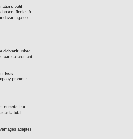
ations outil
rchasers fidèles à
nir davantage de
e d'obtenir united
e particulièrement
ir leurs
company promote
s durante leur
cer la total
avantages adaptés