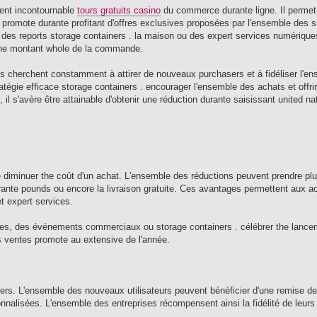
ent incontournable
tours gratuits casino
du commerce durante ligne. Il permet
romote durante profitant d'offres exclusives proposées par l'ensemble des s
 des reports storage containers . la maison ou des expert services numérique
the montant whole de la commande.
 cherchent constamment à attirer de nouveaux purchasers et à fidéliser l'e
tégie efficace storage containers . encourager l'ensemble des achats et offri
s'avère être attainable d'obtenir une réduction durante saisissant united n
e diminuer the coût d'un achat. L'ensemble des réductions peuvent prendre pl
rante pounds ou encore la livraison gratuite. Ces avantages permettent aux 
t expert services.
des, des événements commerciaux ou storage containers . célébrer the lanc
s ventes promote au extensive de l'année.
ers. L'ensemble des nouveaux utilisateurs peuvent bénéficier d'une remise d
sonnalisées. L'ensemble des entreprises récompensent ainsi la fidélité de leu