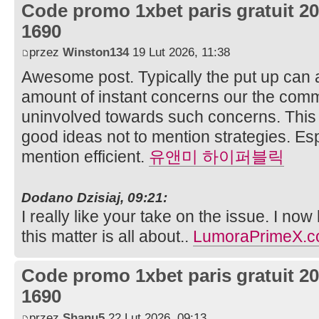
Code promo 1xbet paris gratuit 20
1690
przez
Winston134
19 Lut 2026, 11:38
Awesome post. Typically the put up can a
amount of instant concerns our the comm
uninvolved towards such concerns. This 
good ideas not to mention strategies. Espe
mention efficient.
유앤미 하이퍼블릭
Dodano Dzisiaj, 09:21:
I really like your take on the issue. I no
this matter is all about..
LumoraPrimeX.c
Code promo 1xbet paris gratuit 20
1690
przez
Shanu5
22 Lut 2026, 09:13