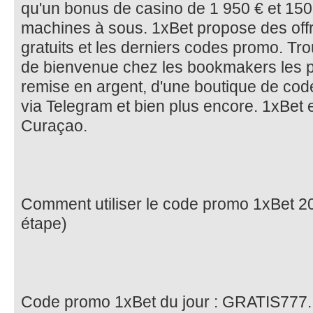
qu'un bonus de casino de 1 950 € et 150 t
machines à sous. 1xBet propose des offr
gratuits et les derniers codes promo. Tr
de bienvenue chez les bookmakers les pl
remise en argent, d'une boutique de code
via Telegram et bien plus encore. 1xBet 
Curaçao.
Comment utiliser le code promo 1xBet 2
étape)
Code promo 1xBet du jour : GRATIS777. 