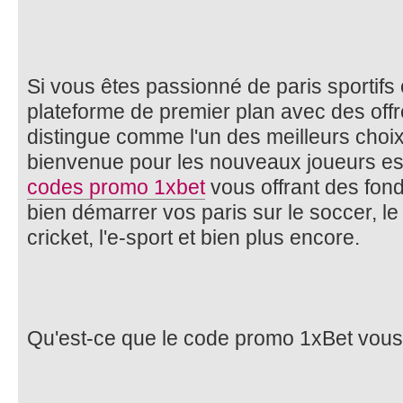
Si vous êtes passionné de paris sportifs
plateforme de premier plan avec des off
distingue comme l'un des meilleurs choi
bienvenue pour les nouveaux joueurs est 
codes promo 1xbet
vous offrant des fon
bien démarrer vos paris sur le soccer, le 
cricket, l'e-sport et bien plus encore.
Qu'est-ce que le code promo 1xBet vous