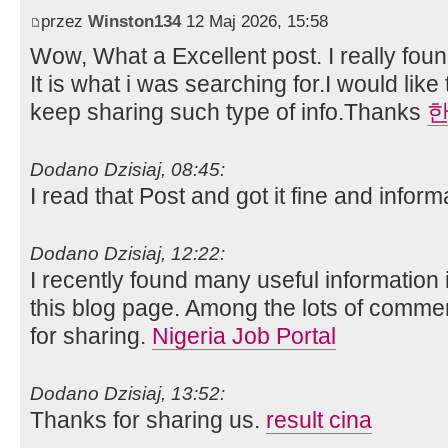
przez
Winston134
12 Maj 2026, 15:58
Wow, What a Excellent post. I really foun
It is what i was searching for.I would lik
keep sharing such type of info.Thanks
Dodano Dzisiaj, 08:45:
I read that Post and got it fine and inform
Dodano Dzisiaj, 12:22:
I recently found many useful information 
this blog page. Among the lots of commen
for sharing.
Nigeria Job Portal
Dodano Dzisiaj, 13:52:
Thanks for sharing us.
result cina