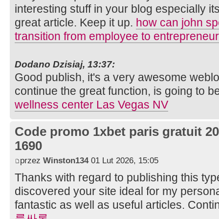
interesting stuff in your blog especially it
great article. Keep it up.
how can john spe
transition from employee to entrepreneur
Dodano Dzisiaj, 13:37:
Good publish, it's a very awesome weblo
continue the great function, is going to 
wellness center Las Vegas NV
Code promo 1xbet paris gratuit 20
1690
przez
Winston134
01 Lut 2026, 15:05
Thanks with regard to publishing this type
discovered your site ideal for my persona
fantastic as well as useful articles. Cont
룸싸롱