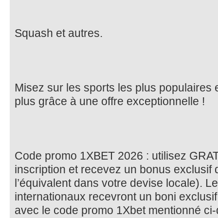
Squash et autres.
Misez sur les sports les plus populaires
plus grâce à une offre exceptionnelle !
Code promo 1XBET 2026 : utilisez GRATI
inscription et recevez un bonus exclusif
l’équivalent dans votre devise locale). L
internationaux recevront un boni exclusif
avec le code promo 1Xbet mentionné ci-