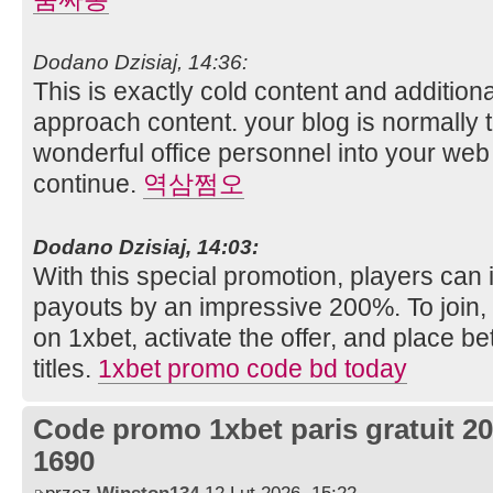
Dodano Dzisiaj, 14:36:
This is exactly cold content and additional
approach content. your blog is normally t
wonderful office personnel into your web 
continue.
역삼쩜오
Dodano Dzisiaj, 14:03:
With this special promotion, players ca
payouts by an impressive 200%. To join,
on 1xbet, activate the offer, and place b
titles.
1xbet promo code bd today
Code promo 1xbet paris gratuit 20
1690