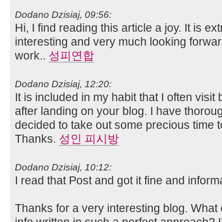
Dodano Dzisiaj, 09:56:
Hi, I find reading this article a joy. It is 
interesting and very much looking forwar
work..
성피연합
Dodano Dzisiaj, 12:20:
It is included in my habit that I often visit
after landing on your blog. I have thorou
decided to take out some precious time to
Thanks.
성인 피시방
Dodano Dzisiaj, 10:12:
I read that Post and got it fine and inform
Thanks for a very interesting blog. What e
info written in such a perfect approach? 