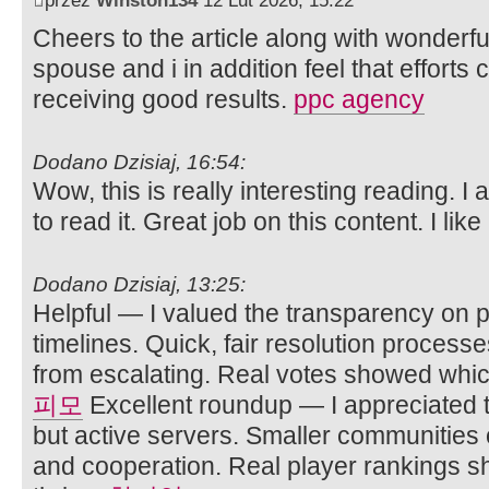
przez
Winston134
12 Lut 2026, 15:22
Cheers to the article along with wonderf
spouse and i in addition feel that efforts 
receiving good results.
ppc agency
Dodano Dzisiaj, 16:54:
Wow, this is really interesting reading. I 
to read it. Great job on this content. I like 
Dodano Dzisiaj, 13:25:
Helpful — I valued the transparency on p
timelines. Quick, fair resolution processe
from escalating. Real votes showed whi
피모
Excellent roundup — I appreciated th
but active servers. Smaller communities of
and cooperation. Real player rankings 