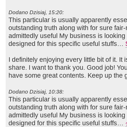
Dodano Dzisiaj, 15:20:
This particular is usually apparently ess
outstanding truth along with for sure fa
admittedly useful My business is looking 
designed for this specific useful stuffs…
I definitely enjoying every little bit of it. 
share. I want to thank you. Good job! Yo
have some great contents. Keep up the
Dodano Dzisiaj, 10:38:
This particular is usually apparently ess
outstanding truth along with for sure fa
admittedly useful My business is looking 
designed for this specific useful stuffs…