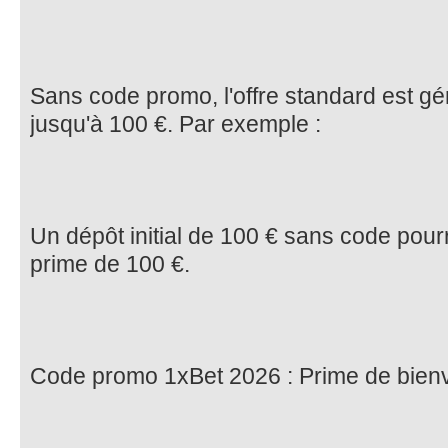
Sans code promo, l'offre standard est 
jusqu'à 100 €. Par exemple :
Un dépôt initial de 100 € sans code pour
prime de 100 €.
Code promo 1xBet 2026 : Prime de bien