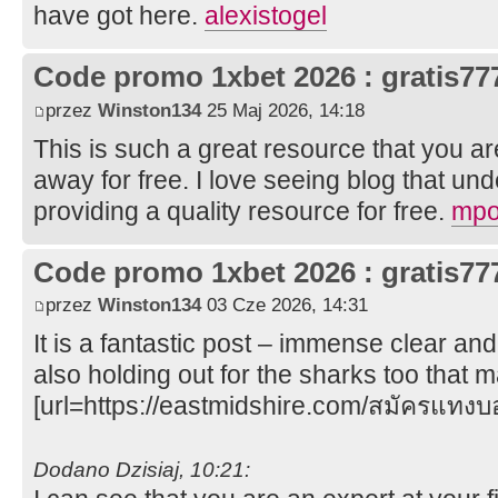
have got here.
alexistogel
Code promo 1xbet 2026 : gratis77
przez
Winston134
25 Maj 2026, 14:18
This is such a great resource that you ar
away for free. I love seeing blog that un
providing a quality resource for free.
mpo
Code promo 1xbet 2026 : gratis77
przez
Winston134
03 Cze 2026, 14:31
It is a fantastic post – immense clear an
also holding out for the sharks too that
[url=https://eastmidshire.com/สมัครแทงบ
Dodano Dzisiaj, 10:21: