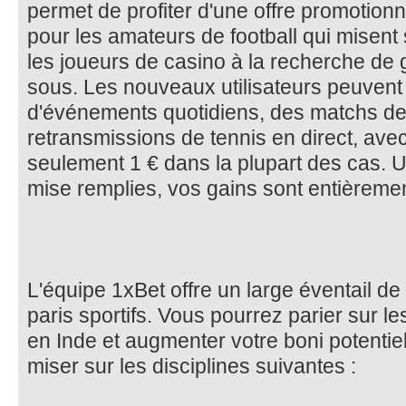
permet de profiter d'une offre promotionn
pour les amateurs de football qui misent
les joueurs de casino à la recherche de
sous. Les nouveaux utilisateurs peuvent 
d'événements quotidiens, des matchs d
retransmissions de tennis en direct, av
seulement 1 € dans la plupart des cas. U
mise remplies, vos gains sont entièrement
L'équipe 1xBet offre un large éventail de
paris sportifs. Vous pourrez parier sur le
en Inde et augmenter votre boni potenti
miser sur les disciplines suivantes :