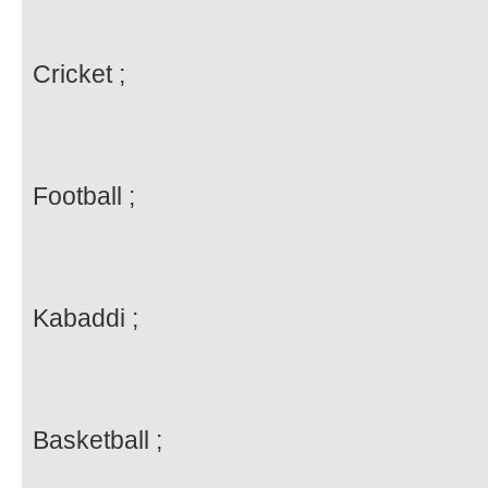
Cricket ;
Football ;
Kabaddi ;
Basketball ;