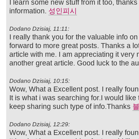
I learn some new stuff from it too, thanks
information.
성인피시
Dodano Dzisiaj, 11:11:
I really thank you for the valuable info on
forward to more great posts. Thanks a lot
article with me. I am appreciating it ver
another great article. Good luck to the au
Dodano Dzisiaj, 10:15:
Wow, What a Excellent post. I really foun
It is what i was searching for.I would lik
keep sharing such type of info.Thanks
Dodano Dzisiaj, 12:29:
Wow, What a Excellent post. I really foun