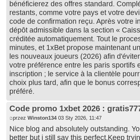
bénéficierez des offres standard. Compl
restants, comme votre pays et votre devi
code de confirmation reçu. Après votre in
dépôt admissible dans la section « Caiss
créditée automatiquement. Tout le proc
minutes, et 1xBet propose maintenant u
les nouveaux joueurs (2026) afin d'éviter
votre préférence entre les paris sportifs e
inscription ; le service à la clientèle pou
choix plus tard, afin que le bonus corres
préféré.
Code promo 1xbet 2026 : gratis77
przez
Winston134
03 Sty 2026, 11:47
Nice blog and absolutely outstanding. 
better but i still say this perfect.Keep tryi