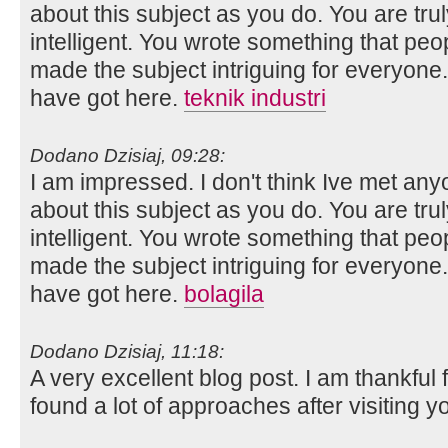
about this subject as you do. You are tru
intelligent. You wrote something that pe
made the subject intriguing for everyone.
have got here.
teknik industri
Dodano Dzisiaj, 09:28:
I am impressed. I don't think Ive met 
about this subject as you do. You are tru
intelligent. You wrote something that pe
made the subject intriguing for everyone.
have got here.
bolagila
Dodano Dzisiaj, 11:18:
A very excellent blog post. I am thankful 
found a lot of approaches after visiting y