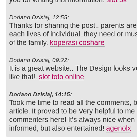
Dodano Dzisiaj, 12:55:
Thanks for sharing the post.. parents ar
each lives of individual..they need or m
of the family.
koperasi coshare
Dodano Dzisiaj, 09:22:
It is a great website.. The Design looks
like that!.
slot toto online
Dodano Dzisiaj, 14:15:
Took me time to read all the comments, bu
article. It proved to be Very helpful to me
commenters here! It’s always nice when 
informed, but also entertained!
agenolx