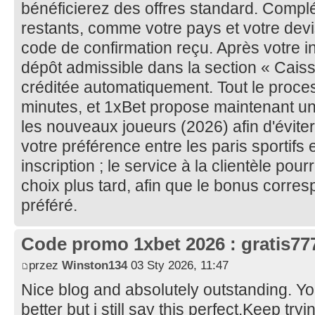
bénéficierez des offres standard. Compl
restants, comme votre pays et votre devi
code de confirmation reçu. Après votre in
dépôt admissible dans la section « Caiss
créditée automatiquement. Tout le proc
minutes, et 1xBet propose maintenant u
les nouveaux joueurs (2026) afin d'éviter
votre préférence entre les paris sportifs e
inscription ; le service à la clientèle pou
choix plus tard, afin que le bonus corres
préféré.
Code promo 1xbet 2026 : gratis77
przez
Winston134
03 Sty 2026, 11:47
Nice blog and absolutely outstanding. 
better but i still say this perfect.Keep tryi