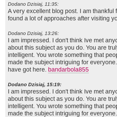
Dodano Dzisiaj, 11:35:
A very excellent blog post. I am thankful 
found a lot of approaches after visiting y
Dodano Dzisiaj, 13:26:
I am impressed. I don't think Ive met 
about this subject as you do. You are tru
intelligent. You wrote something that pe
made the subject intriguing for everyone.
have got here.
bandarbola855
Dodano Dzisiaj, 15:19:
I am impressed. I don't think Ive met 
about this subject as you do. You are tru
intelligent. You wrote something that pe
made the subject intriguing for everyone.