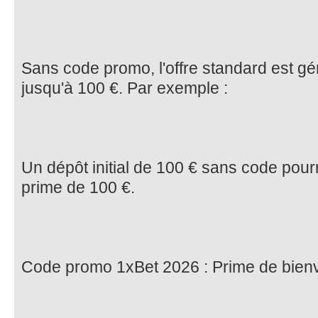
Sans code promo, l'offre standard est 
jusqu'à 100 €. Par exemple :
Un dépôt initial de 100 € sans code pour
prime de 100 €.
Code promo 1xBet 2026 : Prime de bien