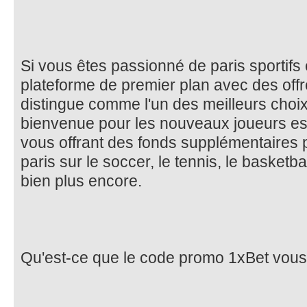
Si vous êtes passionné de paris sportifs
plateforme de premier plan avec des off
distingue comme l'un des meilleurs choi
bienvenue pour les nouveaux joueurs est 
vous offrant des fonds supplémentaires 
paris sur le soccer, le tennis, le basketball
bien plus encore.
Qu'est-ce que le code promo 1xBet vous