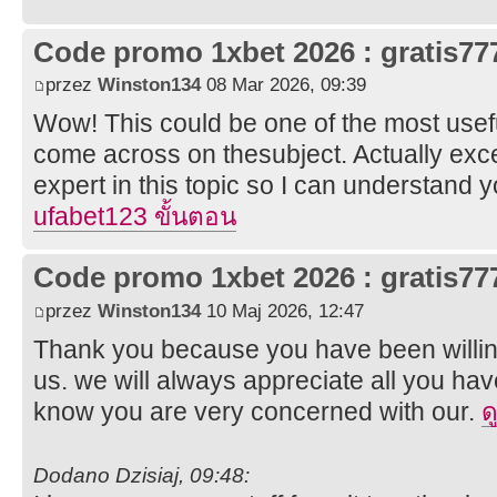
Code promo 1xbet 2026 : gratis77
przez
Winston134
08 Mar 2026, 09:39
Wow! This could be one of the most usef
come across on thesubject. Actually excel
expert in this topic so I can understand y
ufabet123 ขั้นตอน
Code promo 1xbet 2026 : gratis77
przez
Winston134
10 Maj 2026, 12:47
Thank you because you have been willing
us. we will always appreciate all you ha
know you are very concerned with our.
ด
Dodano Dzisiaj, 09:48: