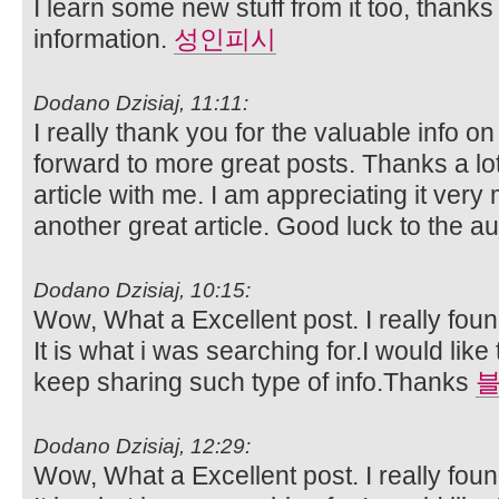
I learn some new stuff from it too, thanks
information.
성인피시
Dodano Dzisiaj, 11:11:
I really thank you for the valuable info on
forward to more great posts. Thanks a lot
article with me. I am appreciating it ver
another great article. Good luck to the au
Dodano Dzisiaj, 10:15:
Wow, What a Excellent post. I really foun
It is what i was searching for.I would lik
keep sharing such type of info.Thanks
Dodano Dzisiaj, 12:29:
Wow, What a Excellent post. I really foun