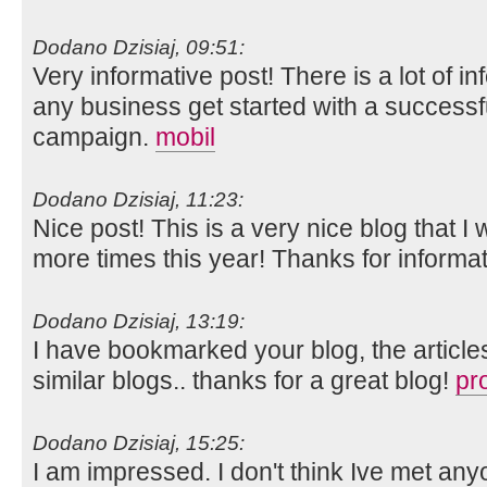
Dodano Dzisiaj, 09:51:
Very informative post! There is a lot of i
any business get started with a successf
campaign.
mobil
Dodano Dzisiaj, 11:23:
Nice post! This is a very nice blog that I 
more times this year! Thanks for informa
Dodano Dzisiaj, 13:19:
I have bookmarked your blog, the article
similar blogs.. thanks for a great blog!
pro
Dodano Dzisiaj, 15:25:
I am impressed. I don't think Ive met 