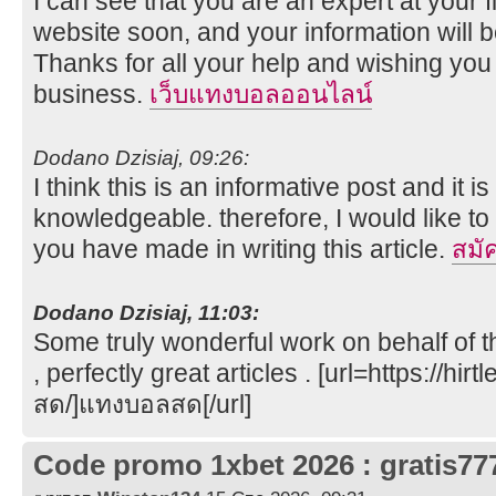
I can see that you are an expert at your f
website soon, and your information will b
Thanks for all your help and wishing you 
business.
เว็บแทงบอลออนไลน์
Dodano Dzisiaj, 09:26:
I think this is an informative post and it i
knowledgeable. therefore, I would like to 
you have made in writing this article.
สมั
Dodano Dzisiaj, 11:03:
Some truly wonderful work on behalf of th
, perfectly great articles . [url=https://h
สด/]แทงบอลสด[/url]
Code promo 1xbet 2026 : gratis77