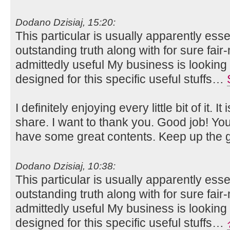
Dodano Dzisiaj, 15:20:
This particular is usually apparently ess
outstanding truth along with for sure fa
admittedly useful My business is looking 
designed for this specific useful stuffs…
I definitely enjoying every little bit of it. 
share. I want to thank you. Good job! Yo
have some great contents. Keep up the
Dodano Dzisiaj, 10:38:
This particular is usually apparently ess
outstanding truth along with for sure fa
admittedly useful My business is looking 
designed for this specific useful stuffs…