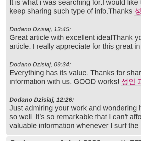
It is what i was searching for.I would lik
keep sharing such type of info.Thanks
Dodano Dzisiaj, 13:45:
Great article with excellent idea!Thank y
article. I really appreciate for this great i
Dodano Dzisiaj, 09:34:
Everything has its value. Thanks for shar
information with us. GOOD works!
성인 
Dodano Dzisiaj, 12:26:
Just admiring your work and wondering 
so well. It’s so remarkable that I can't aff
valuable information whenever I surf the 