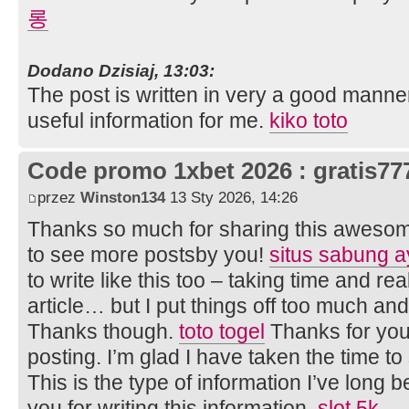
롱
Dodano Dzisiaj, 13:03:
The post is written in very a good manne
useful information for me.
kiko toto
Code promo 1xbet 2026 : gratis77
przez
Winston134
13 Sty 2026, 14:26
Thanks so much for sharing this awesome
to see more postsby you!
situs sabung 
to write like this too – taking time and r
article… but I put things off too much an
Thanks though.
toto togel
Thanks for your
posting. I’m glad I have taken the time to
This is the type of information I’ve long b
you for writing this information.
slot 5k