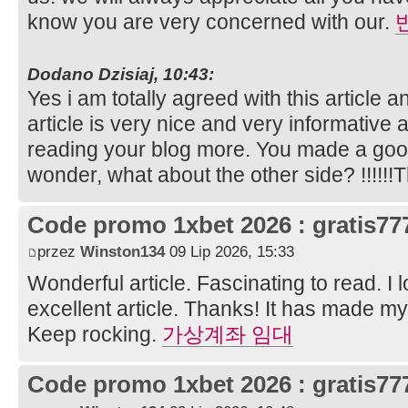
know you are very concerned with our.
Dodano Dzisiaj, 10:43:
Yes i am totally agreed with this article an
article is very nice and very informative a
reading your blog more. You made a good 
wonder, what about the other side? !!!!!
Code promo 1xbet 2026 : gratis77
przez
Winston134
09 Lip 2026, 15:33
Wonderful article. Fascinating to read. I 
excellent article. Thanks! It has made m
Keep rocking.
가상계좌 임대
Code promo 1xbet 2026 : gratis77