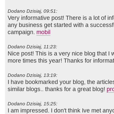
Dodano Dzisiaj, 09:51:
Very informative post! There is a lot of i
any business get started with a successf
campaign.
mobil
Dodano Dzisiaj, 11:23:
Nice post! This is a very nice blog that I 
more times this year! Thanks for informa
Dodano Dzisiaj, 13:19:
I have bookmarked your blog, the article
similar blogs.. thanks for a great blog!
pro
Dodano Dzisiaj, 15:25:
I am impressed. I don't think Ive met 