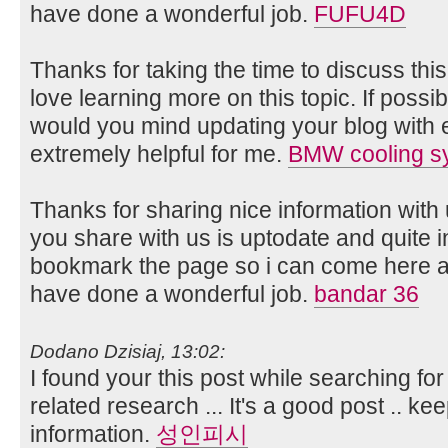
have done a wonderful job.
FUFU4D
Thanks for taking the time to discuss this,
love learning more on this topic. If possi
would you mind updating your blog with ex
extremely helpful for me.
BMW cooling sy
Thanks for sharing nice information with u
you share with us is uptodate and quite in
bookmark the page so i can come here a
have done a wonderful job.
bandar 36
Dodano Dzisiaj, 13:02:
I found your this post while searching for
related research ... It's a good post .. k
information.
성인피시