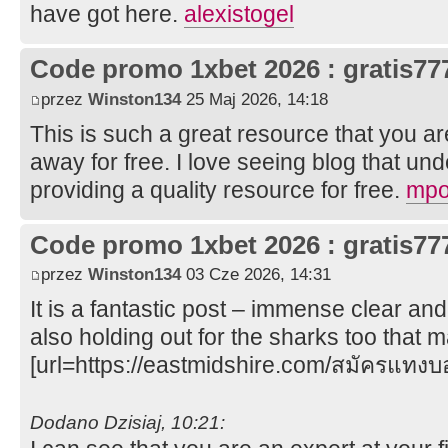
have got here.
alexistogel
Code promo 1xbet 2026 : gratis77
przez
Winston134
25 Maj 2026, 14:18
This is such a great resource that you ar
away for free. I love seeing blog that un
providing a quality resource for free.
mpo
Code promo 1xbet 2026 : gratis77
przez
Winston134
03 Cze 2026, 14:31
It is a fantastic post – immense clear an
also holding out for the sharks too that
[url=https://eastmidshire.com/สมัครแทงบ
Dodano Dzisiaj, 10:21: