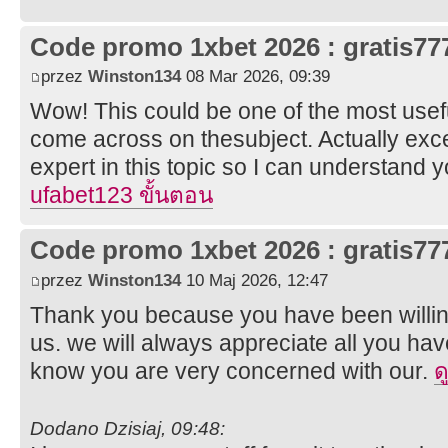
Code promo 1xbet 2026 : gratis77
przez
Winston134
08 Mar 2026, 09:39
Wow! This could be one of the most usef
come across on thesubject. Actually excel
expert in this topic so I can understand y
ufabet123 ขั้นตอน
Code promo 1xbet 2026 : gratis77
przez
Winston134
10 Maj 2026, 12:47
Thank you because you have been willing
us. we will always appreciate all you ha
know you are very concerned with our.
ด
Dodano Dzisiaj, 09:48: