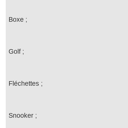
Boxe ;
Golf ;
Fléchettes ;
Snooker ;