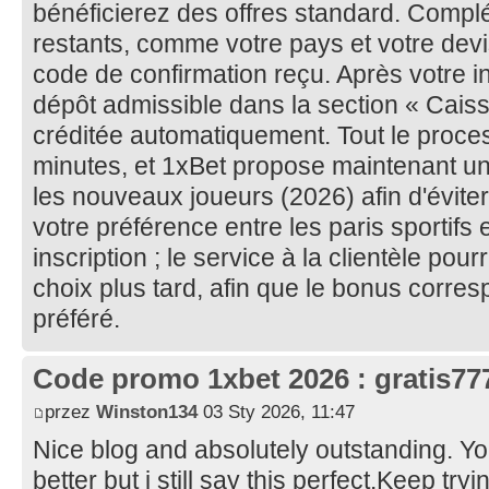
bénéficierez des offres standard. Compl
restants, comme votre pays et votre devi
code de confirmation reçu. Après votre in
dépôt admissible dans la section « Caiss
créditée automatiquement. Tout le proc
minutes, et 1xBet propose maintenant u
les nouveaux joueurs (2026) afin d'éviter
votre préférence entre les paris sportifs e
inscription ; le service à la clientèle pou
choix plus tard, afin que le bonus corres
préféré.
Code promo 1xbet 2026 : gratis77
przez
Winston134
03 Sty 2026, 11:47
Nice blog and absolutely outstanding. 
better but i still say this perfect.Keep tryi