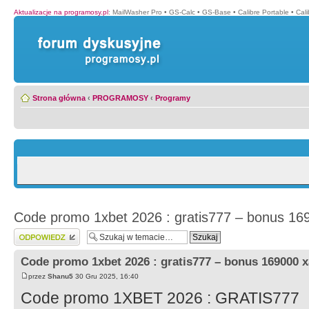
Aktualizacje na programosy.pl
:
MailWasher Pro
•
GS-Calc
•
GS-Base
•
Calibre Portable
•
Cali
Strona główna
‹
PROGRAMOSY
‹
Programy
Code promo 1xbet 2026 : gratis777 – bonus 16
Wyślij odpowiedź
Code promo 1xbet 2026 : gratis777 – bonus 169000 x
przez
Shanu5
30 Gru 2025, 16:40
Code promo 1XBET 2026 : GRATIS777