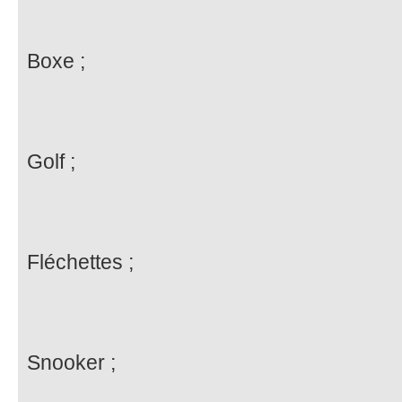
Boxe ;
Golf ;
Fléchettes ;
Snooker ;