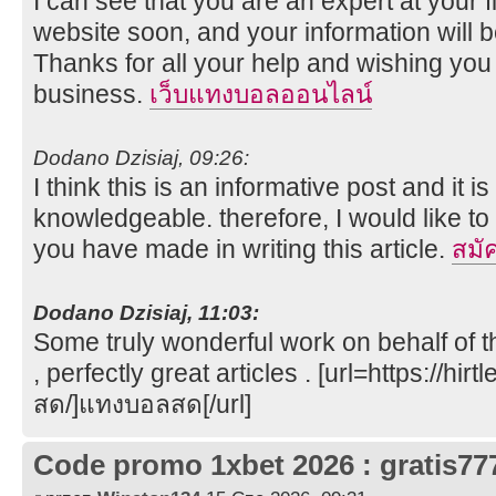
I can see that you are an expert at your f
website soon, and your information will b
Thanks for all your help and wishing you 
business.
เว็บแทงบอลออนไลน์
Dodano Dzisiaj, 09:26:
I think this is an informative post and it i
knowledgeable. therefore, I would like to 
you have made in writing this article.
สมั
Dodano Dzisiaj, 11:03:
Some truly wonderful work on behalf of th
, perfectly great articles . [url=https://h
สด/]แทงบอลสด[/url]
Code promo 1xbet 2026 : gratis77