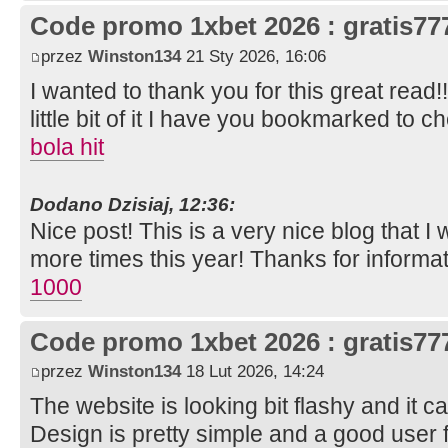
Code promo 1xbet 2026 : gratis77
przez
Winston134
21 Sty 2026, 16:06
I wanted to thank you for this great read!!
little bit of it I have you bookmarked to c
bola hit
Dodano Dzisiaj, 12:36:
Nice post! This is a very nice blog that I 
more times this year! Thanks for informa
1000
Code promo 1xbet 2026 : gratis77
przez
Winston134
18 Lut 2026, 14:24
The website is looking bit flashy and it c
Design is pretty simple and a good user f