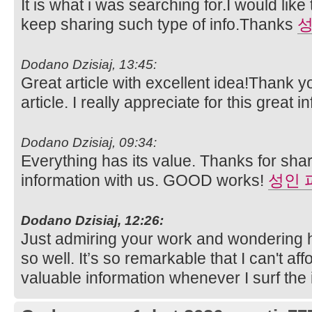
It is what i was searching for.I would lik
keep sharing such type of info.Thanks
Dodano Dzisiaj, 13:45:
Great article with excellent idea!Thank y
article. I really appreciate for this great i
Dodano Dzisiaj, 09:34:
Everything has its value. Thanks for shar
information with us. GOOD works!
성인 
Dodano Dzisiaj, 12:26:
Just admiring your work and wondering 
so well. It’s so remarkable that I can't aff
valuable information whenever I surf the 