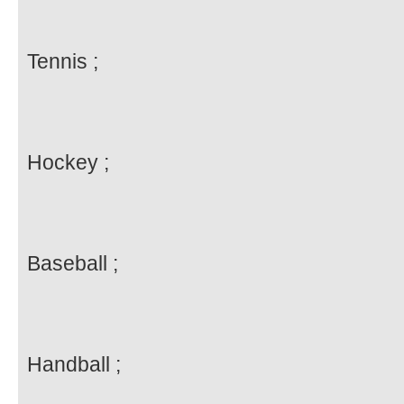
Tennis ;
Hockey ;
Baseball ;
Handball ;