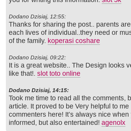
Dodano Dzisiaj, 12:55:
Thanks for sharing the post.. parents ar
each lives of individual..they need or m
of the family.
koperasi coshare
Dodano Dzisiaj, 09:22:
It is a great website.. The Design looks
like that!.
slot toto online
Dodano Dzisiaj, 14:15:
Took me time to read all the comments, bu
article. It proved to be Very helpful to me
commenters here! It’s always nice when 
informed, but also entertained!
agenolx