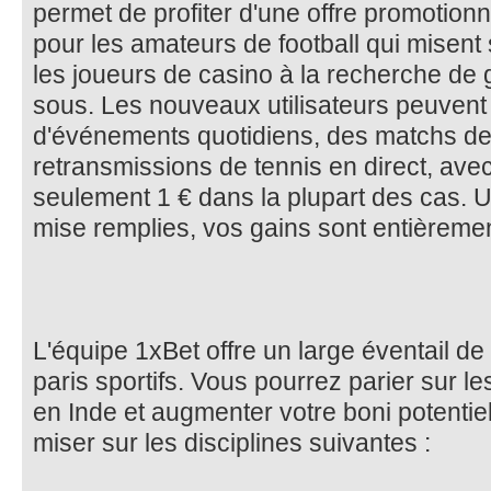
permet de profiter d'une offre promotionn
pour les amateurs de football qui misent
les joueurs de casino à la recherche de
sous. Les nouveaux utilisateurs peuvent 
d'événements quotidiens, des matchs d
retransmissions de tennis en direct, av
seulement 1 € dans la plupart des cas. U
mise remplies, vos gains sont entièrement
L'équipe 1xBet offre un large éventail de
paris sportifs. Vous pourrez parier sur le
en Inde et augmenter votre boni potenti
miser sur les disciplines suivantes :