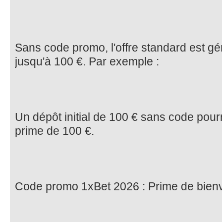
Sans code promo, l'offre standard est 
jusqu'à 100 €. Par exemple :
Un dépôt initial de 100 € sans code pour
prime de 100 €.
Code promo 1xBet 2026 : Prime de bien