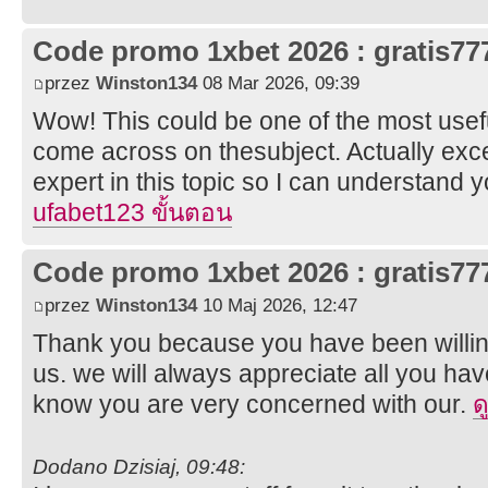
Code promo 1xbet 2026 : gratis77
przez
Winston134
08 Mar 2026, 09:39
Wow! This could be one of the most usef
come across on thesubject. Actually excel
expert in this topic so I can understand y
ufabet123 ขั้นตอน
Code promo 1xbet 2026 : gratis77
przez
Winston134
10 Maj 2026, 12:47
Thank you because you have been willing
us. we will always appreciate all you ha
know you are very concerned with our.
ด
Dodano Dzisiaj, 09:48: