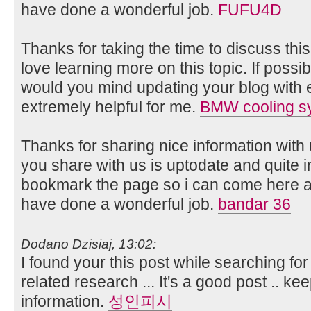
have done a wonderful job.
FUFU4D
Thanks for taking the time to discuss this,
love learning more on this topic. If possi
would you mind updating your blog with ex
extremely helpful for me.
BMW cooling sy
Thanks for sharing nice information with u
you share with us is uptodate and quite in
bookmark the page so i can come here a
have done a wonderful job.
bandar 36
Dodano Dzisiaj, 13:02:
I found your this post while searching for
related research ... It's a good post .. k
information.
성인피시