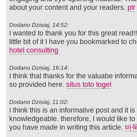
about your content and your readers.
plr
Dodano Dzisiaj, 14:52:
I wanted to thank you for this great read!!
little bit of it I have you bookmarked to c
hotel consulting
Dodano Dzisiaj, 16:14:
I think that thanks for the valuabe infor
so provided here.
situs toto togel
Dodano Dzisiaj, 11:02:
I think this is an informative post and it i
knowledgeable. therefore, I would like to 
you have made in writing this article.
바