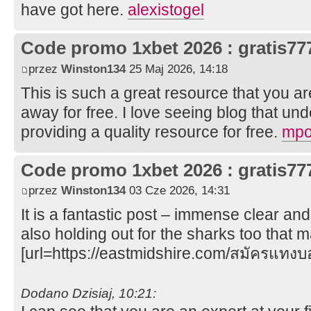
have got here.
alexistogel
Code promo 1xbet 2026 : gratis77
przez
Winston134
25 Maj 2026, 14:18
This is such a great resource that you ar
away for free. I love seeing blog that un
providing a quality resource for free.
mpo
Code promo 1xbet 2026 : gratis77
przez
Winston134
03 Cze 2026, 14:31
It is a fantastic post – immense clear an
also holding out for the sharks too that
[url=https://eastmidshire.com/สมัครแทงบ
Dodano Dzisiaj, 10:21: