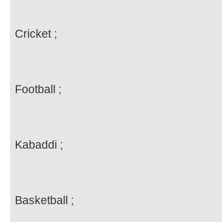
Cricket ;
Football ;
Kabaddi ;
Basketball ;