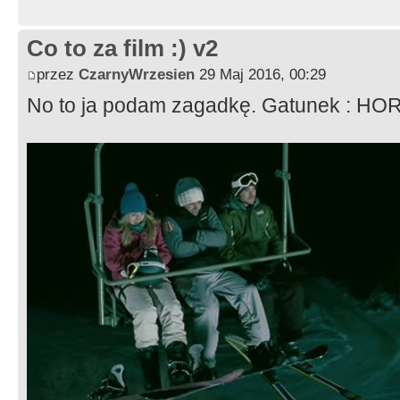
Co to za film :) v2
przez
CzarnyWrzesien
29 Maj 2016, 00:29
No to ja podam zagadkę. Gatunek : H