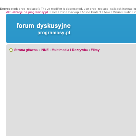
Deprecated
: preg_replace(): The /e modifier is deprecated, use preg_replace_callback instead i
Aktualizacje na programosy.pl
:
IDrive Online Backup
•
Adlice Protect
•
Anki
•
Visual Studio C
Strona główna
‹
INNE
‹
Multimedia i Rozrywka
‹
Filmy