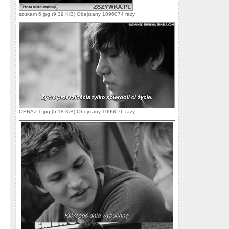
szukam 6.jpg (9.39 KiB) Obejrzany 1096074 razy
OBRAZ 1.jpg (5.18 KiB) Obejrzany 1096076 razy