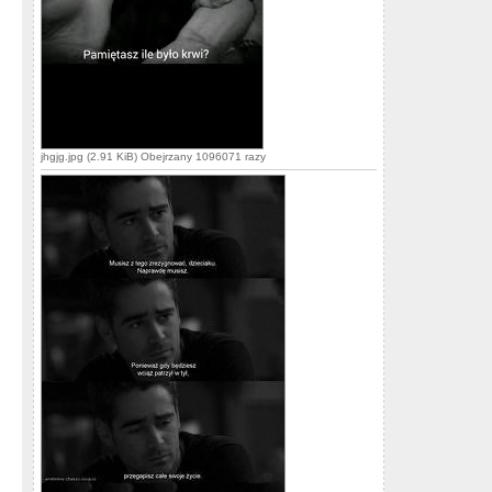
jhgjg.jpg (2.91 KiB) Obejrzany 1096071 razy