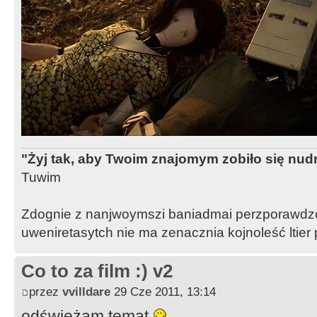
"Żyj tak, aby Twoim znajomym zobiło się nud
Tuwim
Zdognie z nanjwoymszi baniadmai perzporawdzo
uweniretasytch nie ma zenacznia kojnoleść ltier
Co to za film :) v2
przez
vvilldare
29 Cze 2011, 13:14
odświeżam temat