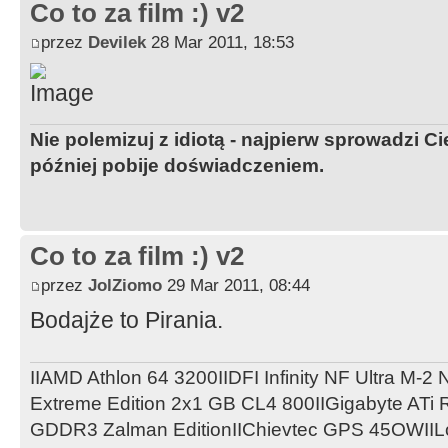
Co to za film :) v2
przez
Devilek
28 Mar 2011, 18:53
Nie polemizuj z idiotą - najpierw sprowadzi 
później pobije doświadczeniem.
Co to za film :) v2
przez
JolZiomo
29 Mar 2011, 08:44
Bodajże to Pirania.
IIAMD Athlon 64 3200IIDFI Infinity NF Ultra M-2 
Extreme Edition 2x1 GB CL4 800IIGigabyte AT
GDDR3 Zalman EditionIIChievtec GPS 45OWIILo