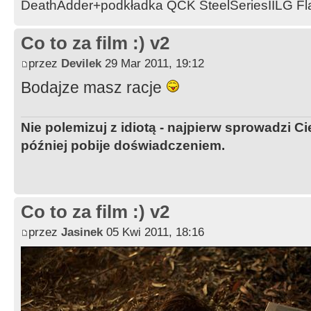
DeathAdder+podkładka QCK SteelSeriesIILG Fl
Co to za film :) v2
przez
Devilek
29 Mar 2011, 19:12
Bodajze masz racje
Nie polemizuj z idiotą - najpierw sprowadzi 
później pobije doświadczeniem.
Co to za film :) v2
przez
Jasinek
05 Kwi 2011, 18:16