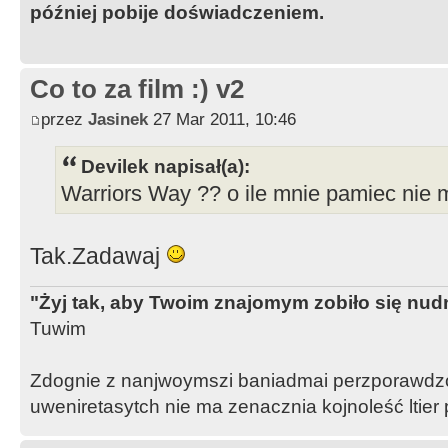
później pobije doświadczeniem.
Co to za film :) v2
przez
Jasinek
27 Mar 2011, 10:46
Devilek napisał(a):
Warriors Way ?? o ile mnie pamiec nie m
Tak.Zadawaj
"Żyj tak, aby Twoim znajomym zobiło się nud
Tuwim
Zdognie z nanjwoymszi baniadmai perzporawdzo
uweniretasytch nie ma zenacznia kojnoleść ltier