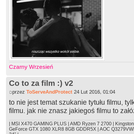
Czarny Wrzesień
Co to za film :) v2
przez
ToServeAndProtect
24 Lut 2016, 01:04
to nie jest temat szukanie tytułu filmu,
filmu. jak nie znasz jakiegoś filmu to za
| MSI X470 GAMING PLUS | AMD Ryzen 7 2700 | Kingsto
GeForce GTX 1080 XLR8 8GB GDDR5X | AOC Q3279VWFD