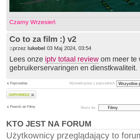
Czarny Wrzesień
Co to za film :) v2
przez
lukebel
03 Maj 2024, 03:54
Lees onze
iptv totaal review
om meer te 
gebruikerservaringen en dienstkwaliteit.
Poprzednia
Wyświetl posty z poprzednich:
Wyślij odpowiedź
Powróć do Filmy
Skocz do:
KTO JEST NA FORUM
Użytkownicy przeglądający to foru