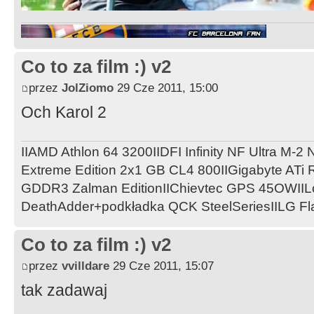
Co to za film :) v2
przez
JolZiomo
29 Cze 2011, 15:00
Och Karol 2
IIAMD Athlon 64 3200IIDFI Infinity NF Ultra M-2 
Extreme Edition 2x1 GB CL4 800IIGigabyte AT
GDDR3 Zalman EditionIIChievtec GPS 45OWIILo
DeathAdder+podkładka QCK SteelSeriesIILG Fl
Co to za film :) v2
przez
vvilldare
29 Cze 2011, 15:07
tak zadawaj