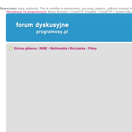
Deprecated
: preg_replace(): The /e modifier is deprecated, use preg_replace_callback instead i
Aktualizacje na programosy.pl
:
Brave Browser
•
CrossFTP Portable
•
CrossFTP
•
System Mec
Strona główna
‹
INNE
‹
Multimedia i Rozrywka
‹
Filmy