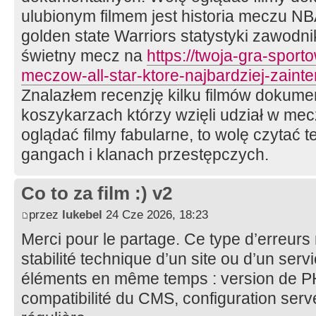
ulubionym filmem jest historia meczu NB
golden state Warriors statystyki zawodn
świetny mecz na
https://twoja-gra-sport
meczow-all-star-ktore-najbardziej-zaint
Znalazłem recenzję kilku filmów dokume
koszykarzach którzy wzięli udział w mec
oglądać filmy fabularne, to wolę czytać t
gangach i klanach przestępczych.
Co to za film :) v2
przez
lukebel
24 Cze 2026, 18:23
Merci pour le partage. Ce type d’erreurs 
stabilité technique d’un site ou d’un ser
éléments en même temps : version de PH
compatibilité du CMS, configuration ser