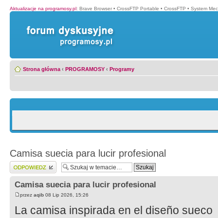
Aktualizacje na programosy.pl
:
Brave Browser
•
CrossFTP Portable
•
CrossFTP
•
System Mec
Strona główna
‹
PROGRAMOSY
‹
Programy
Camisa suecia para lucir profesional
Wyślij odpowiedź
Camisa suecia para lucir profesional
przez
aqib
08 Lip 2026, 15:26
La camisa inspirada en el diseño sueco