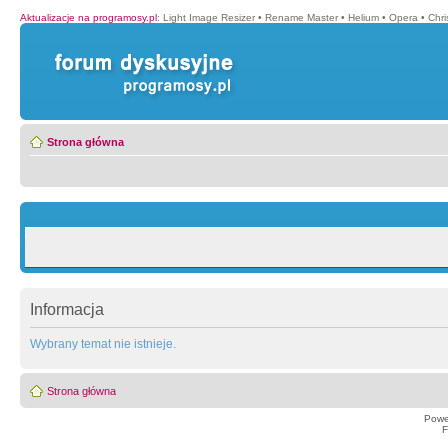
Aktualizacje na programosy.pl
:
Light Image Resizer
•
Rename Master
•
Helium
•
Opera
•
Chr
Strona główna
Informacja
Wybrany temat nie istnieje.
Strona główna
Powe
F