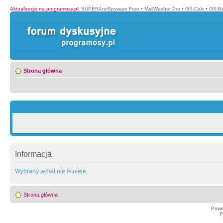
Aktualizacje na programosy.pl
:
SUPERAntiSpyware Free
•
MailWasher Pro
•
GS-Calc
•
GS-B
Strona główna
Informacja
Wybrany temat nie istnieje.
Strona główna
Powe
F