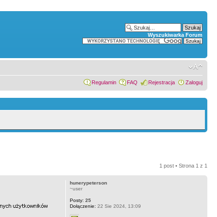
Wyszukiwarka Forum
Regulamin
FAQ
Rejestracja
Zaloguj
1 post • Strona
1
z
1
hunerypeterson
~user
Posty:
25
Dołączenie:
22 Sie 2024, 13:09