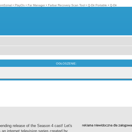
emSzmal
•
PlayOn
•
Far Manager
•
Farbar Recovery Scan Tool
•
Q-Dir Portable
•
Q-Dir
OGŁOSZENIE:
ending release of the Season 4 cast! Let's
n internet television series created by