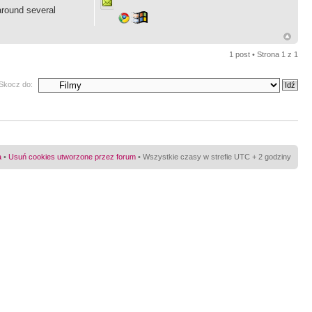
around several
1 post • Strona
1
z
1
Skocz do:
a
•
Usuń cookies utworzone przez forum
• Wszystkie czasy w strefie UTC + 2 godziny