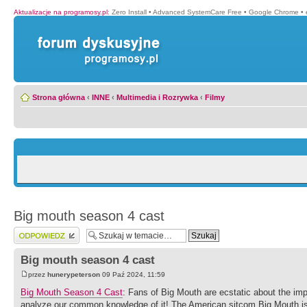
Aktualizacje na programosy.pl
:
Zero Install
•
Advanced SystemCare Free
•
Google Chrome
•
Strona główna
‹
INNE
‹
Multimedia i Rozrywka
‹
Filmy
Big mouth season 4 cast
Wyślij odpowiedź
Big mouth season 4 cast
przez
hunerypeterson
09 Paź 2024, 11:59
Big Mouth Season 4 Cast
: Fans of Big Mouth are ecstatic about the imp
analyze our common knowledge of it! The American sitcom Big Mouth is a