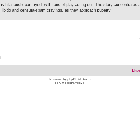
is hilariously portrayed, with tons of play acting out. The story concentrates 
 libido and cenzura-spam cravings, as they approach puberty.
i
Ekip
Powered by
phpBB
© Group
Forum Programosy.pl