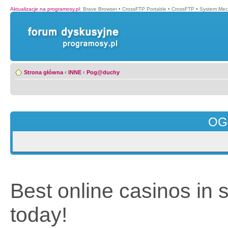
Aktualizacje na programosy.pl
:
Brave Browser
•
CrossFTP Portable
•
CrossFTP
•
System Mec
Strona główna
‹
INNE
‹
Pog@duchy
OG
Best online casinos in 
today!