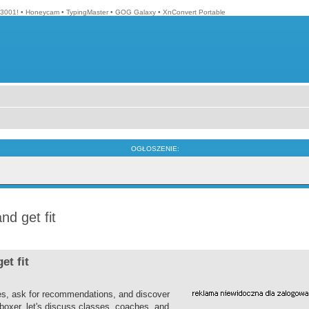
3001!
•
Honeycam
•
TypingMaster
•
GOG Galaxy
•
XnConvert Portable
OGŁOSZENIE:
nd get fit
et fit
es, ask for recommendations, and discover
 boxer, let's discuss classes, coaches, and