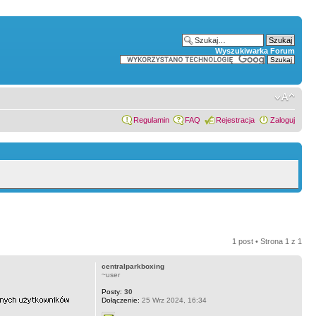
Wyszukiwarka Forum
Regulamin
FAQ
Rejestracja
Zaloguj
1 post • Strona
1
z
1
centralparkboxing
~user
Posty:
30
Dołączenie:
25 Wrz 2024, 16:34