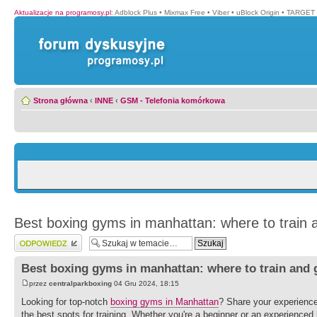
Aktualizacje na programosy.pl
:
Adblock Plus
•
Mixmax Free
•
Viber
•
uBlock Origin
•
TARGET 
Strona główna
‹
INNE
‹
GSM - Telefonia komórkowa
Best boxing gyms in manhattan: where to train a
Wyślij odpowiedź
Best boxing gyms in manhattan: where to train and g
przez
centralparkboxing
04 Gru 2024, 18:15
Looking for top-notch
boxing gyms in Manhattan
? Share your experienc
the best spots for training. Whether you're a beginner or an experienced