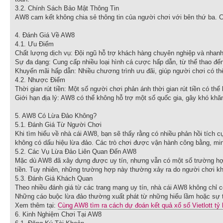
3.2. Chính Sách Bảo Mật Thông Tin
AW8 cam kết không chia sẻ thông tin của người chơi với bên thứ ba. C
4. Đánh Giá Về AW8
4.1. Ưu Điểm
Chất lượng dịch vụ: Đội ngũ hỗ trợ khách hàng chuyên nghiệp và nhan
Sự đa dạng: Cung cấp nhiều loại hình cá cược hấp dẫn, từ thể thao đến
Khuyến mãi hấp dẫn: Nhiều chương trình ưu đãi, giúp người chơi có th
4.2. Nhược Điểm
Thời gian rút tiền: Một số người chơi phản ánh thời gian rút tiền có th
Giới hạn địa lý: AW8 có thể không hỗ trợ một số quốc gia, gây khó kh
5. AW8 Có Lừa Đảo Không?
5.1. Đánh Giá Từ Người Chơi
Khi tìm hiểu về nhà cái AW8, bạn sẽ thấy rằng có nhiều phản hồi tích 
không có dấu hiệu lừa đảo. Các trò chơi được vận hành công bằng, mi
5.2. Các Vụ Lừa Đảo Liên Quan Đến AW8
Mặc dù AW8 đã xây dựng được uy tín, nhưng vẫn có một số trường hợp
tiền. Tuy nhiên, những trường hợp này thường xảy ra do người chơi khô
5.3. Đánh Giá Khách Quan
Theo nhiều đánh giá từ các trang mạng uy tín, nhà cái AW8 không chỉ 
Những cáo buộc lừa đảo thường xuất phát từ những hiểu lầm hoặc sự th
Xem thêm tại:
Cùng AW8 tìm ra cách dự đoán kết quả xổ số Vietlott tỷ
6. Kinh Nghiệm Chơi Tại AW8