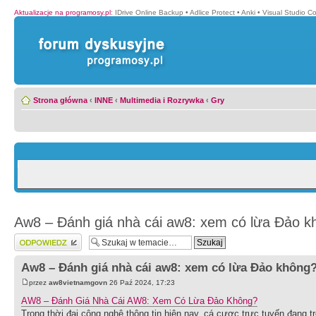
Aktualizacje na programosy.pl
:
IDrive Online Backup
•
Adlice Protect
•
Anki
•
Visual Studio C
Strona główna
‹
INNE
‹
Multimedia i Rozrywka
‹
Gry
Aw8 – Đánh giá nhà cái aw8: xem có lừa Đảo k
Wyślij odpowiedź
Aw8 – Đánh giá nhà cái aw8: xem có lừa Đảo không
przez
aw8vietnamgovn
26 Paź 2024, 17:23
AW8 – Đánh Giá Nhà Cái AW8: Xem Có Lừa Đảo Không?
Trong thời đại công nghệ thông tin hiện nay, cá cược trực tuyến đang t