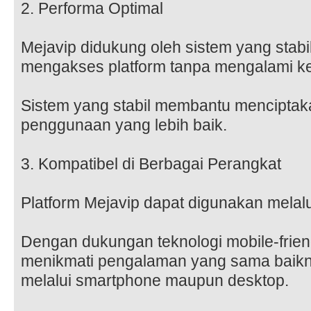
2. Performa Optimal
Mejavip didukung oleh sistem yang stab
mengakses platform tanpa mengalami ken
Sistem yang stabil membantu mencipta
penggunaan yang lebih baik.
3. Kompatibel di Berbagai Perangkat
Platform Mejavip dapat digunakan melalu
Dengan dukungan teknologi mobile-frien
menikmati pengalaman yang sama baik
melalui smartphone maupun desktop.