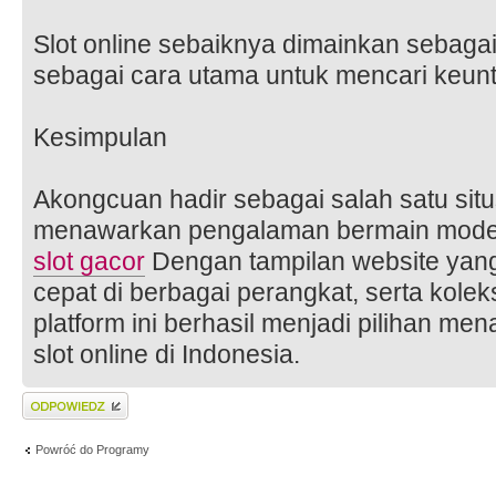
Slot online sebaiknya dimainkan sebaga
sebagai cara utama untuk mencari keun
Kesimpulan
Akongcuan hadir sebagai salah satu situ
menawarkan pengalaman bermain moder
slot gacor
Dengan tampilan website yan
cepat di berbagai perangkat, serta kole
platform ini berhasil menjadi pilihan me
slot online di Indonesia.
Wyślij odpowiedź
Powróć do Programy