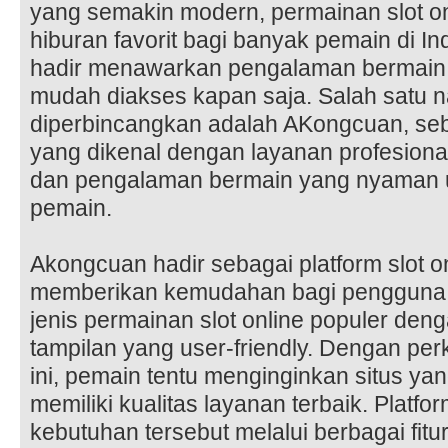
yang semakin modern, permainan slot on
hiburan favorit bagi banyak pemain di In
hadir menawarkan pengalaman bermain 
mudah diakses kapan saja. Salah satu 
diperbincangkan adalah AKongcuan, sebu
yang dikenal dengan layanan profesional
dan pengalaman bermain yang nyaman 
pemain.
Akongcuan hadir sebagai platform slot 
memberikan kemudahan bagi pengguna 
jenis permainan slot online populer den
tampilan yang user-friendly. Dengan pe
ini, pemain tentu menginginkan situs ya
memiliki kualitas layanan terbaik. Plat
kebutuhan tersebut melalui berbagai fitu