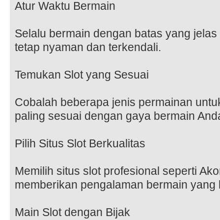
Atur Waktu Bermain
Selalu bermain dengan batas yang jela
tetap nyaman dan terkendali.
Temukan Slot yang Sesuai
Cobalah beberapa jenis permainan unt
paling sesuai dengan gaya bermain And
Pilih Situs Slot Berkualitas
Memilih situs slot profesional seperti 
memberikan pengalaman bermain yang 
Main Slot dengan Bijak