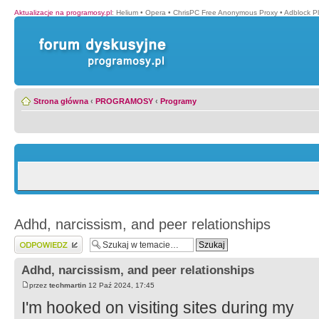
Aktualizacje na programosy.pl
:
Helium
•
Opera
•
ChrisPC Free Anonymous Proxy
•
Adblock P
Strona główna
‹
PROGRAMOSY
‹
Programy
Adhd, narcissism, and peer relationships
Wyślij odpowiedź
Adhd, narcissism, and peer relationships
przez
techmartin
12 Paź 2024, 17:45
I'm hooked on visiting sites during my