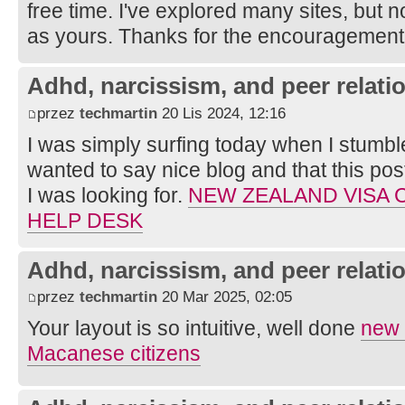
free time. I've explored many sites, but
as yours. Thanks for the encouragement
Adhd, narcissism, and peer relati
przez
techmartin
20 Lis 2024, 12:16
I was simply surfing today when I stumble
wanted to say nice blog and that this pos
I was looking for.
NEW ZEALAND VISA
HELP DESK
Adhd, narcissism, and peer relati
przez
techmartin
20 Mar 2025, 02:05
Your layout is so intuitive, well done
new z
Macanese citizens