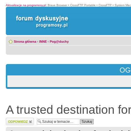
Aktualizacje na programosy.pl
:
Brave Browser
•
CrossFTP Portable
•
CrossFTP
•
System Mec
Strona główna
‹
INNE
‹
Pog@duchy
OG
A trusted destination fo
Wyślij odpowiedź