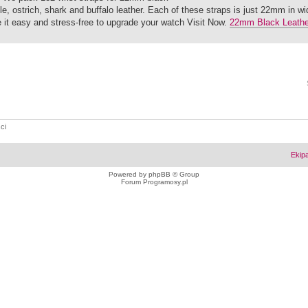
dile, ostrich, shark and buffalo leather. Each of these straps is just 22mm in w
 it easy and stress-free to upgrade your watch Visit Now.
22mm Black Leathe
ci
Ekip
Powered by
phpBB
© Group
Forum Programosy.pl