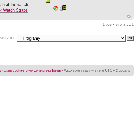
idth at the watch
r Watch Straps
1 post • Strona
1
z
1
Skocz do:
a
•
Usuń cookies utworzone przez forum
• Wszystkie czasy w strefie UTC + 2 godziny