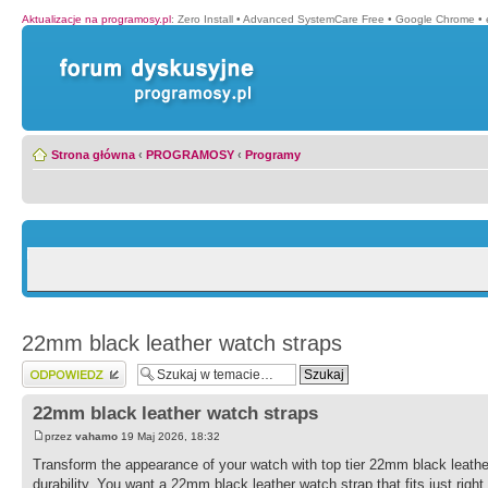
Aktualizacje na programosy.pl
:
Zero Install
•
Advanced SystemCare Free
•
Google Chrome
•
Strona główna
‹
PROGRAMOSY
‹
Programy
22mm black leather watch straps
Wyślij odpowiedź
22mm black leather watch straps
przez
vahamo
19 Maj 2026, 18:32
Transform the appearance of your watch with top tier 22mm black leather
durability. You want a 22mm black leather watch strap that fits just rig