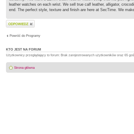
leather watches on each wrist. We sell true calf leather, alligator, croco
end. The perfect style, texture and finish are here at SecTime. We make
Wyślij odpowiedź
Powróć do Programy
KTO JEST NA FORUM
Użytkownicy przeglądający to forum: Brak zarejestrowanych użytkowników oraz 65 goś
Strona główna