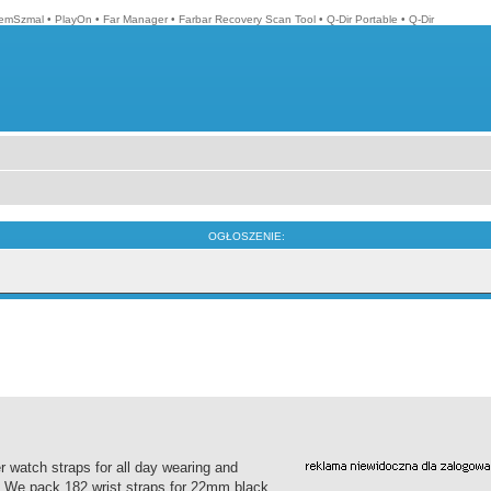
emSzmal
•
PlayOn
•
Far Manager
•
Farbar Recovery Scan Tool
•
Q-Dir Portable
•
Q-Dir
OGŁOSZENIE:
 watch straps for all day wearing and
ht. We pack 182 wrist straps for 22mm black