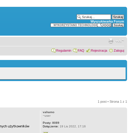
Wyszukiwarka Forum
Regulamin
FAQ
Rejestracja
Zaloguj
1 post • Strona
1
z
1
vahamo
~user
Posty:
8089
Dołączenie:
19 Lis 2022, 17:16