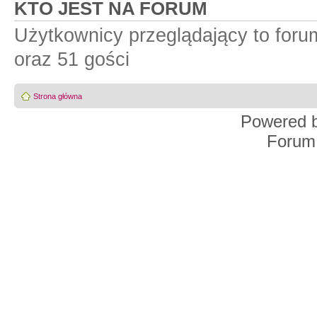
KTO JEST NA FORUM
Użytkownicy przeglądający to for
oraz 51 gości
Strona główna
Powered 
Forum