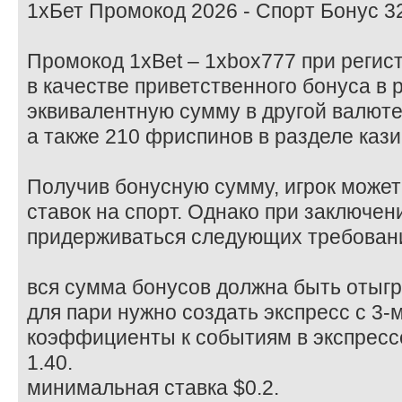
1хБет Промокод 2026 - Спорт Бонус 3
Промокод 1xBet – 1xbox777 при регис
в качестве приветственного бонуса в 
эквивалентную сумму в другой валюте
а также 210 фриспинов в разделе кази
Получив бонусную сумму, игрок может
ставок на спорт. Однако при заключе
придерживаться следующих требован
вся сумма бонусов должна быть отыгр
для пари нужно создать экспресс с 3-
коэффициенты к событиям в экспресс
1.40.
минимальная ставка $0.2.