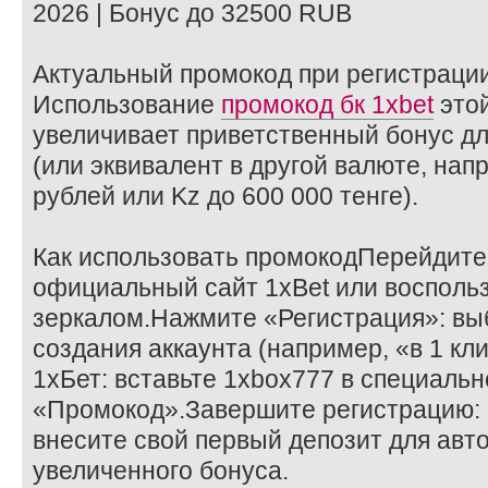
2026 | Бонус до 32500 RUB
Актуальный промокод при регистрации
Использование
промокод бк 1xbet
это
увеличивает приветственный бонус дл
(или эквивалент в другой валюте, нап
рублей или Kz до 600 000 тенге).
Как использовать промокодПерейдите 
официальный сайт 1xBet или восполь
зеркалом.Нажмите «Регистрация»: вы
создания аккаунта (например, «в 1 кл
1хБет: вставьте 1xbox777 в специальн
«Промокод».Завершите регистрацию: 
внесите свой первый депозит для авт
увеличенного бонуса.