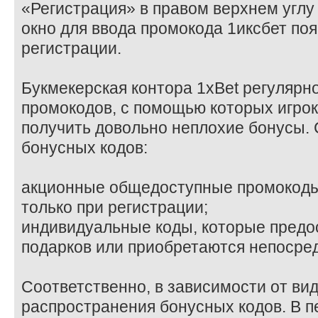
«Регистрация» в правом верхнем углу
окно для ввода промокода 1иксбет по
регистрации.
Букмекерская контора 1xBet регулярн
промокодов, с помощью которых игрок
получить довольно неплохие бонусы. 
бонусных кодов:
акционные общедоступные промокоды
только при регистрации;
индивидуальные коды, которые предо
подарков или приобретаются непосред
Соответственно, в зависимости от вид
распространения бонусных кодов. В 