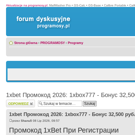
Aktualizacje na programosy.pl
:
MailWasher Pro
•
GS-Calc
•
GS-Base
•
Calibre Portable
•
Cali
Strona główna
‹
PROGRAMOSY
‹
Programy
1xbet Промокод 2026: 1xbox777 - Бонус 32,5
Wyślij odpowiedź
1xbet Промокод 2026: 1xbox777 - Бонус 32,500 ру
przez
Shanu5
08 Lip 2026, 09:57
Промокод 1xBet При Регистрации