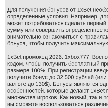
Для получения бонусов от 1xBet необ
определенные условия. Например, для
может потребоваться сделать первый
сумму или совершить определенное к
внимательно ознакомиться с правила
бонуса, чтобы получить максимальную
1xBet промокод 2026: 1xbox777. Восп
кодом, чтобы получить бесплатный пр
размере 100%. При регистрации введи
получите бонус до 32 500 рублей (или
валюте до 130$). Бонусы являются од
особенностей, которые делают 1xBet 
множества игроков. Как новый, так и 
вы сможете воспользоваться различн