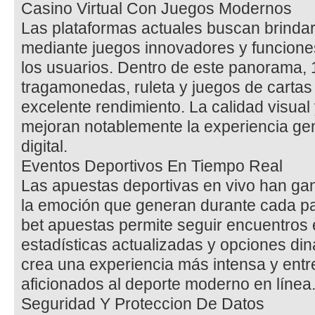
Casino Virtual Con Juegos Modernos
Las plataformas actuales buscan brinda
mediante juegos innovadores y funciones
los usuarios. Dentro de este panorama, 
tragamonedas, ruleta y juegos de cartas
excelente rendimiento. La calidad visual
mejoran notablemente la experiencia gen
digital.
Eventos Deportivos En Tiempo Real
Las apuestas deportivas en vivo han ga
la emoción que generan durante cada pa
bet apuestas permite seguir encuentros 
estadísticas actualizadas y opciones di
crea una experiencia más intensa y entr
aficionados al deporte moderno en línea
Seguridad Y Proteccion De Datos