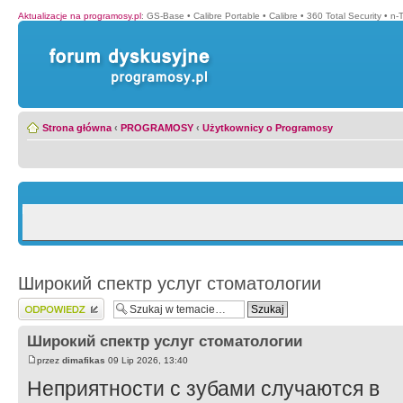
Aktualizacje na programosy.pl
:
GS-Base
•
Calibre Portable
•
Calibre
•
360 Total Security
•
n-
Strona główna
‹
PROGRAMOSY
‹
Użytkownicy o Programosy
Широкий спектр услуг стоматологии
Wyślij odpowiedź
Широкий спектр услуг стоматологии
przez
dimafikas
09 Lip 2026, 13:40
Неприятности с зубами случаются в