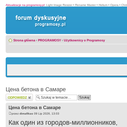
Aktualizacje na programosy.pl
:
Light Image Resizer
•
Rename Master
•
Helium
•
Opera
•
Chr
Strona główna
‹
PROGRAMOSY
‹
Użytkownicy o Programosy
Цена бетона в Самаре
Wyślij odpowiedź
Цена бетона в Самаре
przez
dimafikas
09 Lip 2026, 13:03
Как один из городов-миллионников,