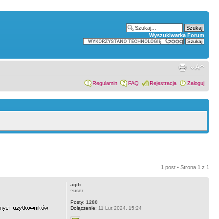
Wyszukiwarka Forum
Regulamin
FAQ
Rejestracja
Zaloguj
1 post • Strona
1
z
1
aqib
~user
Posty:
1280
Dołączenie:
11 Lut 2024, 15:24