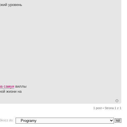
окий уровень
на самуи
виллы
ной жизни на
1 post • Strona
1
z
1
Skocz do: