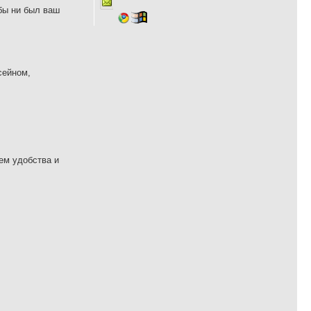
бы ни был ваш
сейном,
ем удобства и