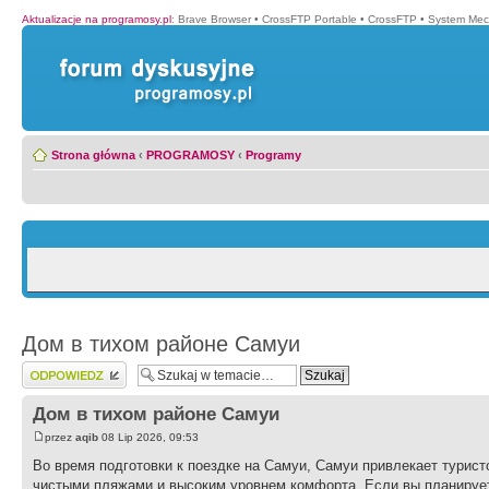
Aktualizacje na programosy.pl
:
Brave Browser
•
CrossFTP Portable
•
CrossFTP
•
System Mec
Strona główna
‹
PROGRAMOSY
‹
Programy
Дом в тихом районе Самуи
Wyślij odpowiedź
Дом в тихом районе Самуи
przez
aqib
08 Lip 2026, 09:53
Во время подготовки к поездке на Самуи, Самуи привлекает турис
чистыми пляжами и высоким уровнем комфорта. Если вы планирует