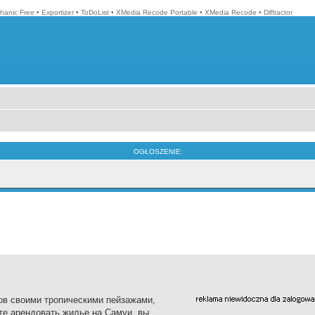
hanic Free
•
Exportizer
•
ToDoList
•
XMedia Recode Portable
•
XMedia Recode
•
Diffractor
OGŁOSZENIE:
тов своими тропическими пейзажами,
е арендовать жилье на Самуи, вы