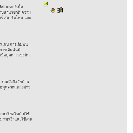
ออินเทอร์เน็ต
ะดับนานาชาติ ความ
อร์ สมาร์ตโฟน และ
ิแคป การเดิมพัน
การเดิมพันมี
์ข้อมูลการแข่งขัน
รวมถึงปัจจัยด้าน
้อมูลจากแหล่งข่าว
เรียลไทม์ ผู้ใช้
มรวดเร็วและใช้งาน