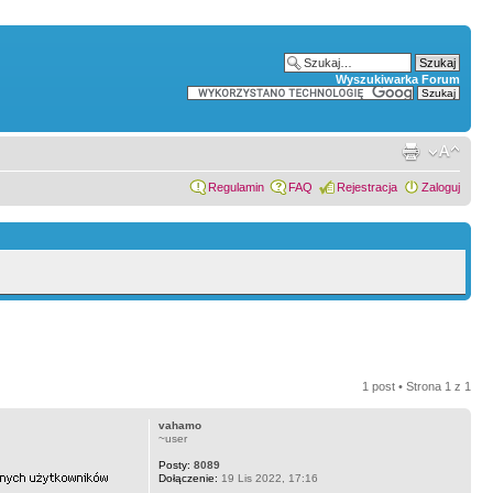
Wyszukiwarka Forum
Regulamin
FAQ
Rejestracja
Zaloguj
1 post • Strona
1
z
1
vahamo
~user
Posty:
8089
Dołączenie:
19 Lis 2022, 17:16