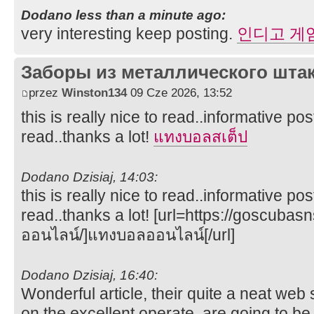
Dodano less than a minute ago:
very interesting keep posting.
인디고 게
Заборы из металлического шта
przez
Winston134
09 Cze 2026, 13:52
this is really nice to read..informative po
read..thanks a lot!
แทงบอลสเต็ป
Dodano Dzisiaj, 14:03:
this is really nice to read..informative po
read..thanks a lot! [url=https://goscuba
ออนไลน์/]แทงบอลออนไลน์[/url]
Dodano Dzisiaj, 16:40:
Wonderful article, their quite a neat web 
on the excellent operate, are going to be