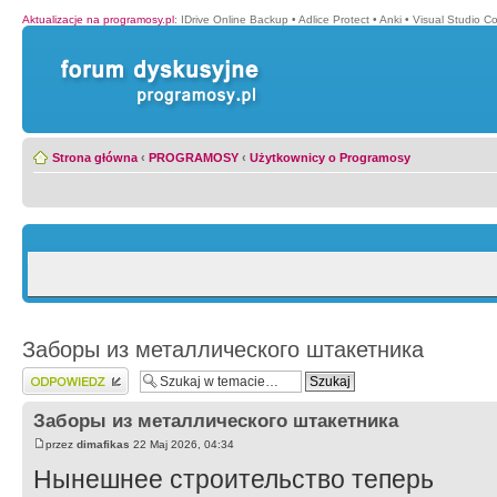
Aktualizacje na programosy.pl
:
IDrive Online Backup
•
Adlice Protect
•
Anki
•
Visual Studio C
Strona główna
‹
PROGRAMOSY
‹
Użytkownicy o Programosy
Заборы из металлического штакетника
Wyślij odpowiedź
Заборы из металлического штакетника
przez
dimafikas
22 Maj 2026, 04:34
Нынешнее строительство теперь