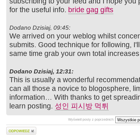
subscribing to your feed and I hope you 
for the useful info.
bride gag gifts
Dodano Dzisiaj, 09:45:
We arrived on your weblog whilst conce
submits. Good technique for following, I'
same time grab your own total increases
Dodano Dzisiaj, 12:31:
This is usually a wonderful recommendati
can all those a novice to blogosphere, li
information… With thanks to get spreadi
learn posting.
성인 피시방 먹튀
Wyświetl posty z poprzednich:
Wyślij odpowiedź