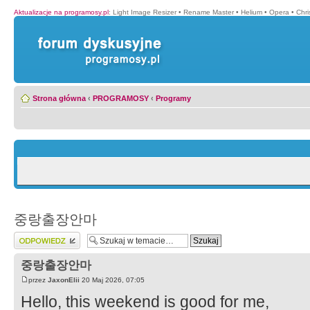
Aktualizacje na programosy.pl
:
Light Image Resizer
•
Rename Master
•
Helium
•
Opera
•
Chr
Strona główna
‹
PROGRAMOSY
‹
Programy
중랑출장안마
Wyślij odpowiedź
중랑출장안마
przez
JaxonElii
20 Maj 2026, 07:05
Hello, this weekend is good for me,