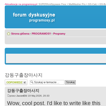
Aktualizacje na programosy.pl
:
SUPERAntiSpyware Free
•
MailWasher Pro
•
GS-Calc
•
GS-B
Strona główna
‹
PROGRAMOSY
‹
Programy
강동구출장마사지
Wyślij odpowiedź
강동구출장마사지
przez
JaxonElii
19 Maj 2026, 20:33
Wow, cool post. I'd like to write like this