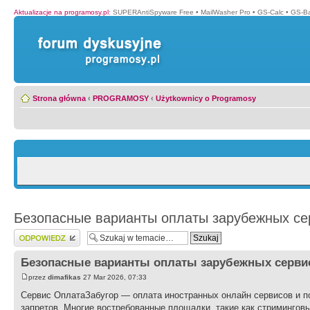
Aktualizacje na programosy.pl
:
SUPERAntiSpyware Free
•
MailWasher Pro
•
GS-Calc
•
GS-B
Strona główna
‹
PROGRAMOSY
‹
Użytkownicy o Programosy
Безопасные варианты оплаты зарубежных се
Wyślij odpowiedź
Безопасные варианты оплаты зарубежных серви
przez
dimafikas
27 Mar 2026, 07:33
Сервис ОплатаЗабугор — оплата иностранных онлайн сервисов и п
запретов. Многие востребованные площадки, такие как стримингов