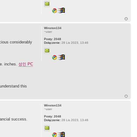
Winston134
~user
Posty:
2048
icious considerably
Dołączenie:
28 Lis 2023, 13:46
ge. inches.
성인 PC
 understand this
Winston134
~user
Posty:
2048
nancial success.
Dołączenie:
28 Lis 2023, 13:46