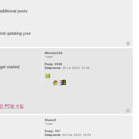
additional posts
mind updating your
Winston134
~user
Posty:
2048
get started.
Dołączenie:
28 Lis 2023, 13:46
인 PC방 수입
Shanu5
~user
Posty:
707
Dołączenie:
04 Cze 2024, 10:01