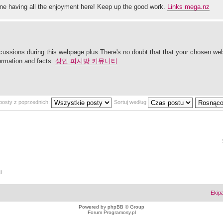
 one having all the enjoyment here! Keep up the good work.
Links mega.nz
iscussions during this webpage plus There's no doubt that that your chosen web
formation and facts.
성인 피시방 커뮤니티
posty z poprzednich:
Sortuj według
i
Ekip
Powered by
phpBB
© Group
Forum Programosy.pl