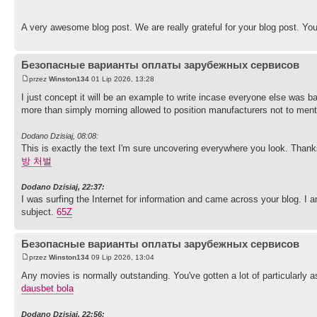
A very awesome blog post. We are really grateful for your blog post. You w
Безопасные варианты оплаты зарубежных сервисов
przez
Winston134
01 Lip 2026, 13:28
I just concept it will be an example to write incase everyone else was bas
more than simply morning allowed to position manufacturers not to ment
Dodano Dzisiaj, 08:08:
This is exactly the text I'm sure uncovering everywhere you look. Thanks 
방 처벌
Dodano Dzisiaj, 22:37:
I was surfing the Internet for information and came across your blog. I
subject.
65Z
Безопасные варианты оплаты зарубежных сервисов
przez
Winston134
09 Lip 2026, 13:04
Any movies is normally outstanding. You've gotten a lot of particularly a
dausbet bola
Dodano Dzisiaj, 22:56: