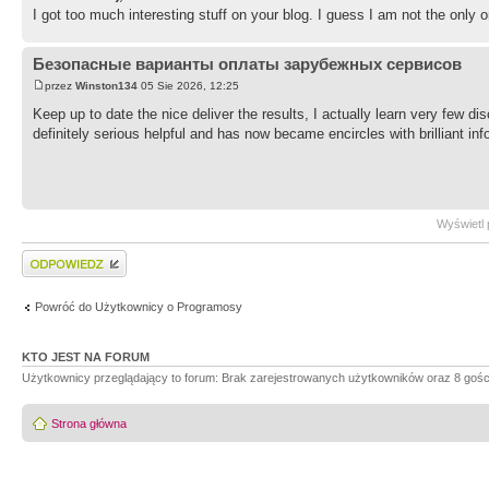
I got too much interesting stuff on your blog. I guess I am not the only
Безопасные варианты оплаты зарубежных сервисов
przez
Winston134
05 Sie 2026, 12:25
Keep up to date the nice deliver the results, I actually learn very few d
definitely serious helpful and has now became encircles with brilliant in
Wyświetl 
Wyślij odpowiedź
Powróć do Użytkownicy o Programosy
KTO JEST NA FORUM
Użytkownicy przeglądający to forum: Brak zarejestrowanych użytkowników oraz 8 gośc
Strona główna