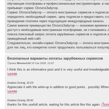
обучающие платформы и профессиональные инструментарии, в нас
прибывает сервис ОплатаЗабугор.
Сервис ОплатаЗабугор — оплата иностранных сервисов и подписок
определить необходимый сервис, цену подписки и предоставить сс
проведение платежа через подходящие международные каналы.
Самое важное преимущество ОплатаЗабугор — экономия времени и 
доступ к необходимым иностранным платформам, не сталкиваясь с
поиска поисковый запрос оплата зарубежных сервисов и подписок 
приведённый web-сайт.
Следовательно, онлайн-сервис ОплатаЗабугор — оплата иностранн
для тех лиц, кто конкретно хочет продолжать пользоваться попул
Безопасные варианты оплаты зарубежных сервисов
przez
Winston134
10 Cze 2026, 12:07
I think this is an informative post and it is very useful and knowledgeable
บอลสด
Dodano Dzisiaj, 16:23:
Appreciate it with the write-up in addition to good points.. possibly Whe
บอลสด
Dodano Dzisiaj, 08:42:
thanks for this usefull article, waiting for this article like this again.
เว็บ