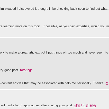
I'm pleased I discovered it though, ill be checking back soon to find out what 
ove learning more on this topic. If possible, as you gain expertise, would you 
 work to make a great article... but I put things off too much and never seem to 
very good post.
toto togel
to content articles that may be associated with help me personally. Thanks.
성
ill find a lot of approaches after visiting your post.
성인 PC방 단속