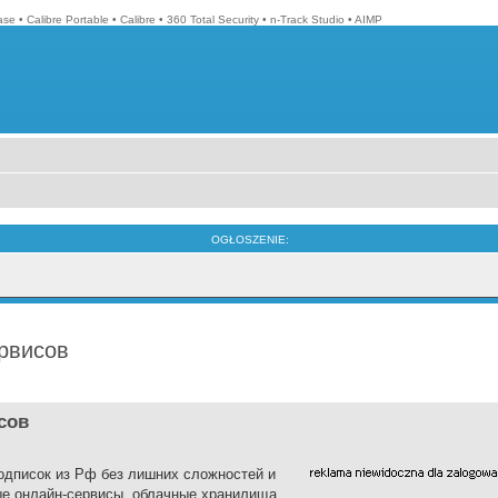
ase
•
Calibre Portable
•
Calibre
•
360 Total Security
•
n-Track Studio
•
AIMP
OGŁOSZENIE:
рвисов
сов
одписок из Рф без лишних сложностей и
ые онлайн-сервисы, облачные хранилища,