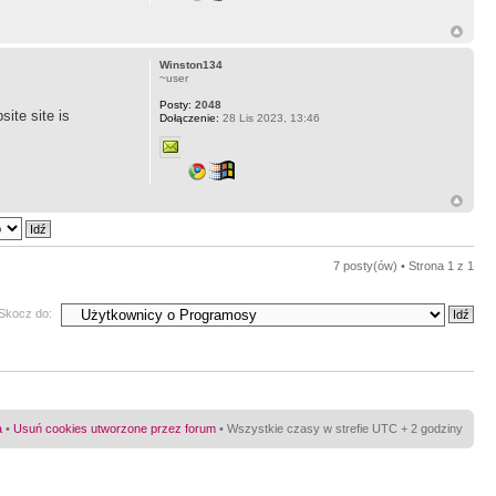
Winston134
~user
Posty:
2048
site site is
Dołączenie:
28 Lis 2023, 13:46
7 posty(ów) • Strona
1
z
1
Skocz do:
a
•
Usuń cookies utworzone przez forum
• Wszystkie czasy w strefie UTC + 2 godziny