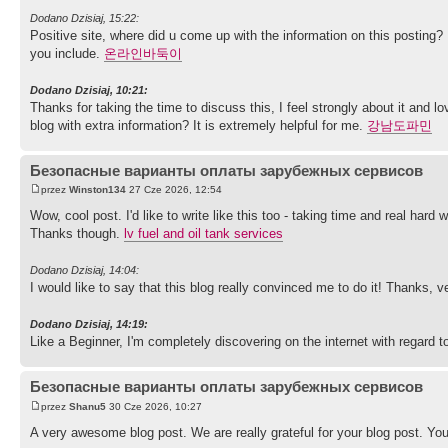
Dodano Dzisiaj, 15:22:
Positive site, where did u come up with the information on this posting? 
you include.
온라인바둑이
Dodano Dzisiaj, 10:21:
Thanks for taking the time to discuss this, I feel strongly about it and l
blog with extra information? It is extremely helpful for me.
강남도파민
Безопасные варианты оплаты зарубежных сервисов
przez
Winston134
27 Cze 2026, 12:54
Wow, cool post. I'd like to write like this too - taking time and real hard
Thanks though.
lv fuel and oil tank services
Dodano Dzisiaj, 14:04:
I would like to say that this blog really convinced me to do it! Thanks, 
Dodano Dzisiaj, 14:19:
Like a Beginner, I'm completely discovering on the internet with regard 
Безопасные варианты оплаты зарубежных сервисов
przez
Shanu5
30 Cze 2026, 10:27
A very awesome blog post. We are really grateful for your blog post. You w