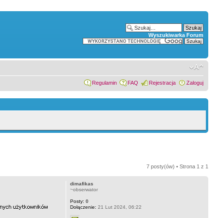
Wyszukiwarka Forum
Regulamin
FAQ
Rejestracja
Zaloguj
7 posty(ów) • Strona
1
z
1
dimafikas
~obserwator
Posty:
0
Dołączenie:
21 Lut 2024, 06:22