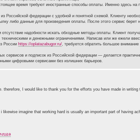
тоящее время требуют иностранные способы оплаты. Именно здесь на
 из Российской федерации с удобной и понятной схемой. Клиенту необ
ылку либо данные для произведения оплаты. После этого сервис берет 
отсутствие надобности искать обходные методы оплаты. Клиент получ
 техническими и денежными ограничениями. Написав или же ежели ввес
из России
https://oplatazabugor.ru/
, требуется обратить большое внимание
ых сервисов и подписок из Российской федерации — делается практич
ярными цифровыми сервисами без излишних барьеров.
. therefore, I would like to thank you for the efforts you have made in writing t
n i likewise imagine that working hard is usually an important part of having 
แทงบอล