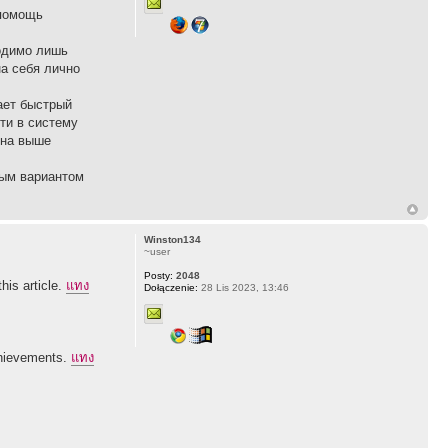
 помощь
ходимо лишь
на себя лично
ает быстрый
ти в систему
 на выше
ным вариантом
Winston134
~user
Posty:
2048
his article.
แทง
Dołączenie:
28 Lis 2023, 13:46
achievements.
แทง