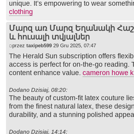
unique. It’s empowering to wear somethi
clothing
Մարզ առ Մարզ Եղանակի Հաշվ
և հուսալի տվյալներ
przez
taxipeb599
29 Gru 2025, 07:47
The Herald Sun subscription offers flexibili
access is perfect for on-the-go reading. 
content enhance value.
cameron howe k
Dodano Dzisiaj, 08:20:
The beauty of custom-fit latex couture lies
from the finest natural latex, these desi
durability, and a stunning polished appe
Dodano Dzisiaj, 14:14: