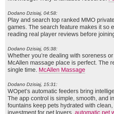
Dodano Dzisiaj, 04:58:
Play and search top ranked MMO private s
games. The search feature makes it so ea
reading real player reviews before joinin
Dodano Dzisiaj, 05:38:
Whether you’re dealing with soreness or j
McAllen massage place is perfect. The r
single time.
McAllen Massage
Dodano Dzisiaj, 15:31:
WOpet’s automatic feeders bring intellige
The app control is simple, smooth, and int
fountains keep pets hydrated with clean, 
investment for pet lovers.
automatic pet 