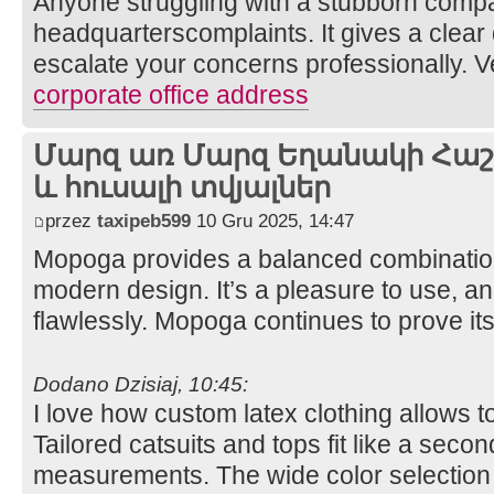
Anyone struggling with a stubborn compa
headquarterscomplaints. It gives a clear 
escalate your concerns professionally. V
corporate office address
Մարզ առ Մարզ Եղանակի Հաշվ
և հուսալի տվյալներ
przez
taxipeb599
10 Gru 2025, 14:47
Mopoga provides a balanced combination 
modern design. It’s a pleasure to use, a
flawlessly. Mopoga continues to prove its 
Dodano Dzisiaj, 10:45:
I love how custom latex clothing allows t
Tailored catsuits and tops fit like a sec
measurements. The wide color selectio