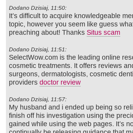
Dodano Dzisiaj, 11:50:
It’s difficult to acquire knowledgeable m
topic, however you seem like guess wha
preaching about! Thanks
Situs scam
Dodano Dzisiaj, 11:51:
SelectWow.com is the leading online res
cosmetic treatments. It offers reviews and
surgeons, dermatologists, cosmetic dent
providers
doctor review
Dodano Dzisiaj, 11:57:
My husband and i ended up being so rel
finish off his investigation using the p
gained while using the web pages. It’s not 
continually be releasing guidance that m