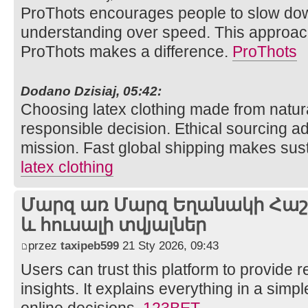
ProThots encourages people to slow down
understanding over speed. This approach
ProThots makes a difference.
ProThots
Dodano Dzisiaj, 05:42:
Choosing latex clothing made from natura
responsible decision. Ethical sourcing add
mission. Fast global shipping makes sust
latex clothing
Մարզ առ Մարզ Եղանակի Հաշվ
և հուսալի տվյալներ
przez
taxipeb599
21 Sty 2026, 09:43
Users can trust this platform to provide
insights. It explains everything in a simp
online decisions.
123BET