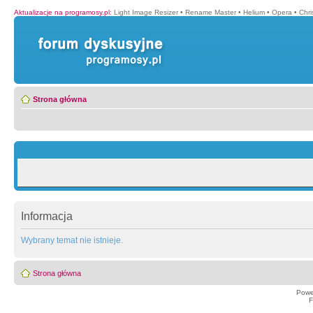
Aktualizacje na programosy.pl
:
Light Image Resizer
•
Rename Master
•
Helium
•
Opera
•
Chr
Strona główna
Informacja
Wybrany temat nie istnieje.
Strona główna
Powe
F