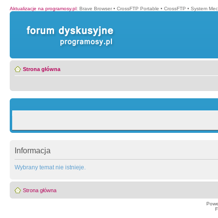
Aktualizacje na programosy.pl
:
Brave Browser
•
CrossFTP Portable
•
CrossFTP
•
System Mec
Strona główna
Informacja
Wybrany temat nie istnieje.
Strona główna
Powe
F