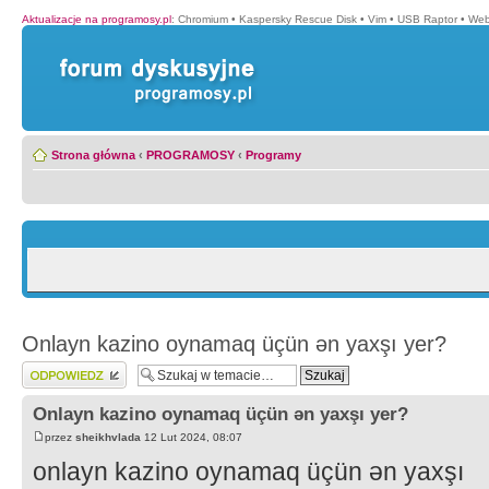
Aktualizacje na programosy.pl
:
Chromium
•
Kaspersky Rescue Disk
•
Vim
•
USB Raptor
•
Web
Strona główna
‹
PROGRAMOSY
‹
Programy
Onlayn kazino oynamaq üçün ən yaxşı yer?
Wyślij odpowiedź
Onlayn kazino oynamaq üçün ən yaxşı yer?
przez
sheikhvlada
12 Lut 2024, 08:07
onlayn kazino oynamaq üçün ən yaxşı