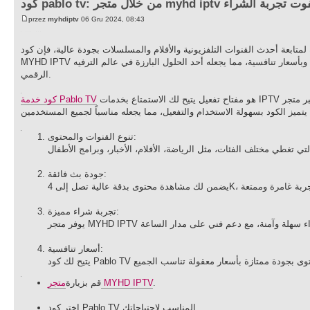
pa: من خلال متجر myhd iptv لا تفوت تجربة الشراء
przez
myhdiptv
06 Gru 2024, 08:43
كود Pablo TV: من خلال متجر MYHD IPTV لا تفوت تجربة الشراء
نوات التلفزيونية والأفلام والمسلسلات بجودة عالية، فإن كود Pablo TV المتوفر من خلال متجر
MYHD IPTV يُعد الخيار المثالي لك. يمنحك هذا الكود تجربة فريدة لمشاهدة المحتوى المفضل لديك بكل سهولة وبأسعار تنافسية، مما يجعله أحد الحلول البارزة في عالم الترفيه
الرقمي.
هو مفتاح تفعيل يتيح لك الاستمتاع بخدمات IPTV المتقدمة عبر متجر MYHD IPTV. من خلاله، يمكنك الوصول إلى مكتبة ضخمة من القنوات العالمية والمحلية،
كود خدمة Pablo TV
تنوع القنوات والمحتوى:
جودة بث فائقة:
تجربة شراء مميزة:
أسعار تنافسية:
.
متجر MYHD IPTV
قم بزيارة
اختر كود Pablo TV المناسب لاحتياجاتك.