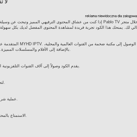
كود blo tv
إذا كنت من عشاق المحتوى الترفيهي المميز وتبحث عن وسيلة لمتابعة أحدث الق
بالإضافة إلى الأفلام والمسلسلات المميزة. يتميز الكود بسهولة الاستخدام والتفعيل، مما يجعله مناسباً لجميع المستخدمين.
يقدم الكود وصولاً إلى آلاف القنوات التلفزيونية التي تغطي مختلف الفئات، مثل الرياضة، الأفلام، الأخبار، وبرامج الأطفال.
يضمن لك مشاهدة محتوى بدقة عالية تصل إلى 4K، لتجربة غامرة وممتعة.
يوفر متجر MYHD IPTV عملية شراء سهلة وآمنة، مع دعم فني على مدار الساعة.
يتيح لك كود Pablo TV الاستمتاع بالمحتوى بجودة ممتازة بأسعار معقولة تناسب الجميع.