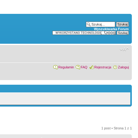
Wyszukiwarka Forum
Regulamin
FAQ
Rejestracja
Zaloguj
1 post • Strona
1
z
1