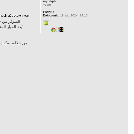
myhdiptv
~user
Posty:
5
Dołączenie:
18 Wrz 2024, 14:10