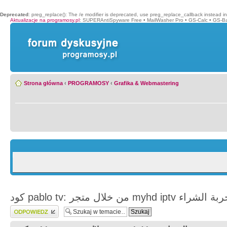
Deprecated
: preg_replace(): The /e modifier is deprecated, use preg_replace_callback instead i
Aktualizacje na programosy.pl
:
SUPERAntiSpyware Free
•
MailWasher Pro
•
GS-Calc
•
GS-B
Strona główna
‹
PROGRAMOSY
‹
Grafika & Webmastering
myhd iptv لا تفوت تجربة الشراء
Wyślij odpowiedź