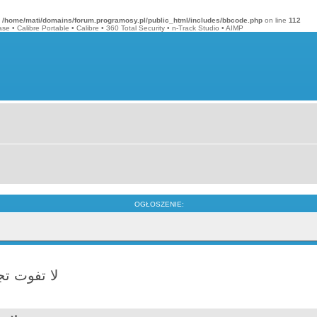
n
/home/mati/domains/forum.programosy.pl/public_html/includes/bbcode.php
on line
112
ase
•
Calibre Portable
•
Calibre
•
360 Total Security
•
n-Track Studio
•
AIMP
OGŁOSZENIE:
كود pablo tv: من خلال متجر 