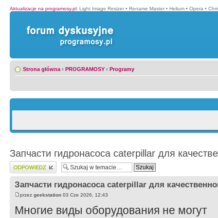
Aktualizacje na programosy.pl
:
Light Image Resizer
•
Rename Master
•
Helium
•
Opera
•
Chr
Strona główna
‹
PROGRAMOSY
‹
Programy
Запчасти гидронасоса caterpillar для качеств
Wyślij odpowiedź
Запчасти гидронасоса caterpillar для качественн
przez
geekstation
03 Cze 2026, 12:43
Многие виды оборудования не могут