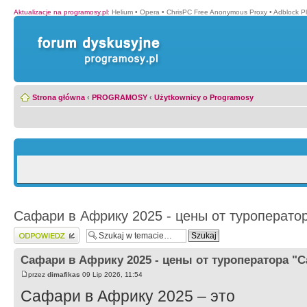
Aktualizacje na programosy.pl
:
Helium
•
Opera
•
ChrisPC Free Anonymous Proxy
•
Adblock P
Strona główna
‹
PROGRAMOSY
‹
Użytkownicy o Programosy
Сафари в Африку 2025 - цены от туроперато
Wyślij odpowiedź
Сафари в Африку 2025 - цены от туроператора "
przez
dimafikas
09 Lip 2026, 11:54
Сафари в Африку 2025 – это