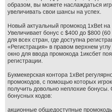
образом, вы можете наслаждаться иг
увеличивать свои шансы на успех.
Новый актуальный промокод 1xBet на
Увеличивает бонус с $400 до $800 (60
для всех стран, где доступна регистр
«Регистрация» в правом верхнем углу
окно для ввода промокода 1иксбет по
регистрации.
Букмекерская контора 1xBet регулярн
промокодов, с помощью которых игрок
получить довольно неплохие бонусы. 
бонусных кодов:
акционные общедоступные промокоды