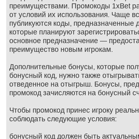
преимуществами. Промокоды 1xBet ра
от условий их использования. Чаще в
публикуются коды, предназначенные д
которые планируют зарегистрировать
основное предназначение — предост
преимущество новым игрокам.
Дополнительные бонусы, которые полу
бонусный код, нужно также отыгрыват
отведенное на отыгрыш. Бонусы, пре
промокод зачисляются на бонусный сч
Чтобы промокод принес игроку реаль
соблюдать следующие условия:
бонусный код должен быть актуальны