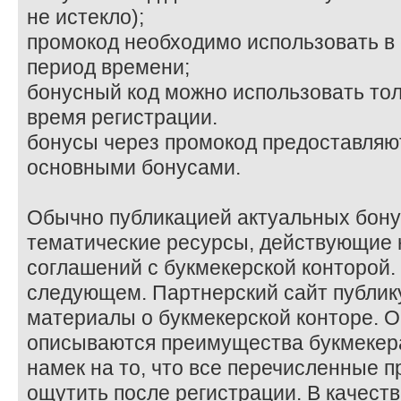
не истекло);
промокод необходимо использовать в
период времени;
бонусный код можно использовать толь
время регистрации.
бонусы через промокод предоставляют
основными бонусами.
Обычно публикацией актуальных бону
тематические ресурсы, действующие 
соглашений с букмекерской конторой. 
следующем. Партнерский сайт публику
материалы о букмекерской конторе. О
описываются преимущества букмекера
намек на то, что все перечисленные
ощутить после регистрации. В качест