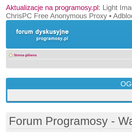
Aktualizacje na programosy.pl
:
Light Ima
ChrisPC Free Anonymous Proxy
•
Adblo
Strona główna
OG
Forum Programosy - Wa