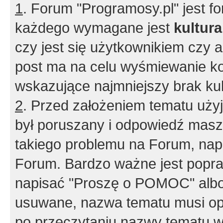
1
. Forum "Programosy.pl" jest 
każdego wymagane jest
kultur
czy jest się użytkownikiem czy a
post ma na celu wyśmiewanie ko
wskazujące najmniejszy brak kult
2
. Przed założeniem tematu użyj 
był poruszany i odpowiedź masz 
takiego problemu na Forum, nap
Forum. Bardzo ważne jest popra
napisać "Proszę o POMOC" albo
usuwane, nazwa tematu musi opi
po przeczytaniu nazwy tematu w