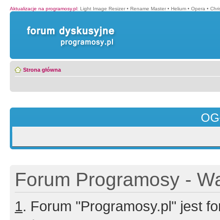
Aktualizacje na programosy.pl
:
Light Image Resizer
•
Rename Master
•
Helium
•
Opera
•
Chr
Strona główna
OG
Forum Programosy - Wa
1
. Forum "Programosy.pl" jest 