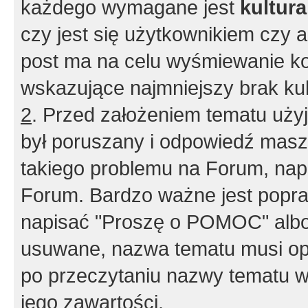
każdego wymagane jest
kultur
czy jest się użytkownikiem czy a
post ma na celu wyśmiewanie ko
wskazujące najmniejszy brak kult
2
. Przed założeniem tematu użyj 
był poruszany i odpowiedź masz 
takiego problemu na Forum, nap
Forum. Bardzo ważne jest popra
napisać "Proszę o POMOC" albo
usuwane, nazwa tematu musi opi
po przeczytaniu nazwy tematu w
jego zawartości.