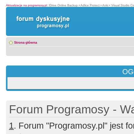
Aktualizacje na programosy.pl
:
IDrive Online Backup
•
Adlice Protect
•
Anki
•
Visual Studio C
Strona główna
OG
Forum Programosy - Wa
1
. Forum "Programosy.pl" jest 